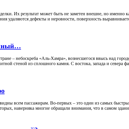
елки. Их результат может быть не заметен внешне, но именно ка
ния удаляются дефекты и неровности, поверхность выравниваетс
енный…
стране – небоскреба «Аль-Хамра», вознесшегося ввысь над горо
олитной стеной из сплошного камня. С востока, запада и север
ро
идны всем пассажирам. Во-первых – это один из самых быстрых 
торых, наверняка многие обращали внимания, что в самом здании 