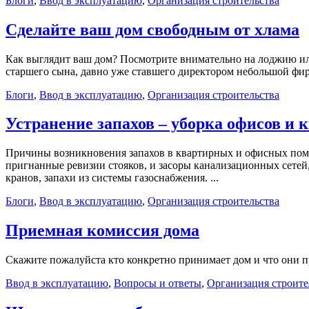
Блоги
,
Ввод в эксплуатацию
,
Организация строительства
Сделайте ваш дом свободным от хлама
Как выглядит ваш дом? Посмотрите внимательно на лоджию или 
старшего сына, давно уже ставшего директором небольшой фирм
Блоги
,
Ввод в эксплуатацию
,
Организация строительства
Устранение запахов – уборка офисов и 
Причины возникновения запахов в квартирных и офисных пом
пригнанные ревизии стояков, и засоры канализационных сетей,
кранов, запахи из системы газоснабжения. ...
Блоги
,
Ввод в эксплуатацию
,
Организация строительства
Приемная комиссия дома
Скажите пожалуйста кто конкретно принимает дом и что они пр
Ввод в эксплуатацию
,
Вопросы и ответы
,
Организация строите