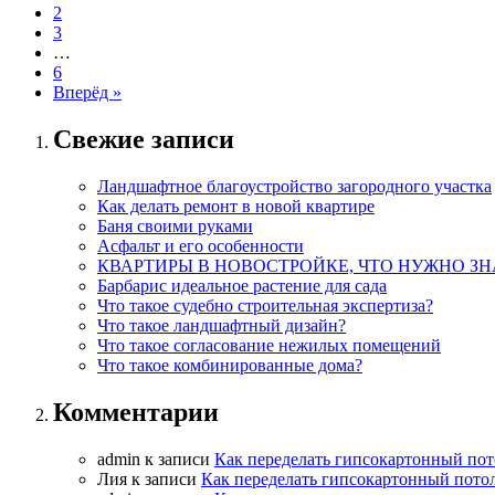
2
3
…
6
Вперёд »
Свежие записи
Ландшафтное благоустройство загородного участка
Как делать ремонт в новой квартире
Баня своими руками
Асфальт и его особенности
КВАРТИРЫ В НОВОСТРОЙКЕ, ЧТО НУЖНО ЗН
Барбарис идеальное растение для сада
Что такое судебно строительная экспертиза?
Что такое ландшафтный дизайн?
Что такое согласование нежилых помещений
Что такое комбинированные дома?
Комментарии
admin
к записи
Как переделать гипсокартонный пот
Лия
к записи
Как переделать гипсокартонный пото