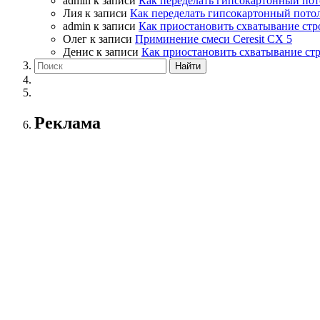
admin
к записи
Как переделать гипсокартонный пот
Лия
к записи
Как переделать гипсокартонный пото
admin
к записи
Как приостановить схватывание стр
Олег
к записи
Приминение смеси Ceresit СХ 5
Денис
к записи
Как приостановить схватывание ст
Реклама