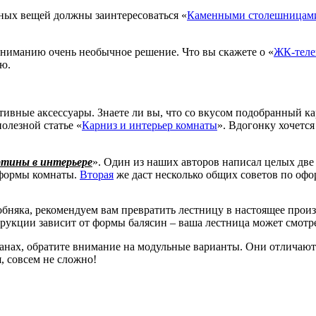
ных вещей должны заинтересоваться «
Каменными столешницам
вниманию очень необычное решение. Что вы скажете о «
ЖК-телев
ию.
вные аксессуары. Знаете ли вы, что со вкусом подобранный к
олезной статье «
Карниз и интерьер комнаты
». Вдогонку хочетс
тины в интерьере
». Один из наших авторов написал целых дв
 формы комнаты.
Вторая
же даст несколько общих советов по офо
бняка, рекомендуем вам превратить лестницу в настоящее произ
струкции зависит от формы балясин – ваша лестница может смот
 планах, обратите внимание на модульные варианты. Они отлича
я, совсем не сложно!