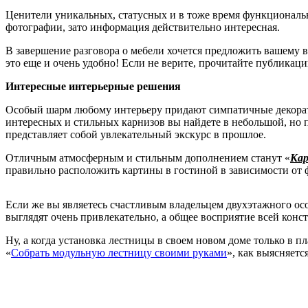
Ценители уникальных, статусных и в тоже время функциональ
фотографии, зато информация действительно интересная.
В завершение разговора о мебели хочется предложить вашему 
это еще и очень удобно! Если не верите, прочитайте публикац
Интересные интерьерные решения
Особый шарм любому интерьеру придают симпатичные декорати
интересных и стильных карнизов вы найдете в небольшой, но п
представляет собой увлекательный экскурс в прошлое.
Отличным атмосферным и стильным дополнением станут «
Кар
правильно расположить картины в гостиной в зависимости от
Если же вы являетесь счастливым владельцем двухэтажного осо
выглядят очень привлекательно, а общее восприятие всей кон
Ну, а когда установка лестницы в своем новом доме только в
«
Собрать модульную лестницу своими руками
», как выясняетс