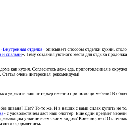
а
«Внутренняя отделка»
описывает способы отделки кухни, столо
а и спальни
». Тему создания уютного места для отдыха продолж
в доме как кухня. Согласитесь даже еда, приготовленная в окруж
. Статья очень интересная, рекомендуем!
мся украсить наш интерьер именно при помощи мебели! В общем-т
 без дивана? Нет? То-то же. И в наших с вами силах купить не 
на
» с удовольствием даст наш блоггер. Еще один предмет мебели,
выражающим уныние всем своим видом? Конечно, нет! Отличным
разным оформлением.