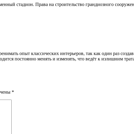
менный стадион. Права на строительство грандиозного сооружени
еренимать опыт классических интерьеров, так как один раз созда
дится постоянно менять и изменять, что ведёт к излишним трат
ечены
*