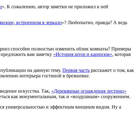
и
». К сожалению, автор заметки не приложил к ней
изоре, встроенном в зеркало
»? Любопытно, правда? А ведь
арниз способен полностью изменить облик комнаты? Примеры
я предложить вам заметку
«История штор и карнизов»
, которая
е публикации на данную тему.
Первая часть
расскажет о том, как
рмлению интерьера гостиной в брежневке.
ведение искусства. Так,
«Деревянные ограждения лестниц»
реться как монументальным, так и «воздушным» сооружением.
ются универсальностью и эффектным внешним видом. Ну а