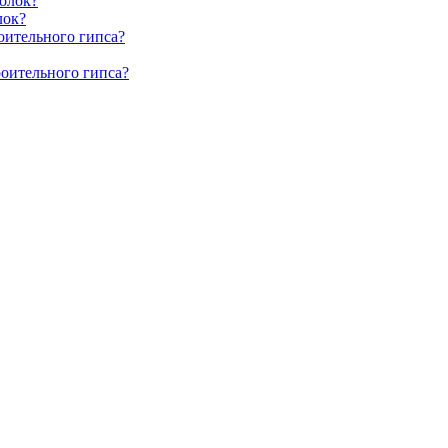
олок?
лок?
оительного гипса?
роительного гипса?