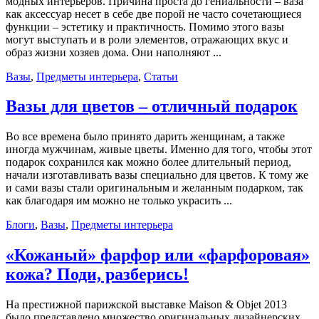
модных интерьеров. Причина проста до гениальности – ваза
как аксессуар несет в себе две порой не часто сочетающиеся
функции – эстетику и практичность. Помимо этого вазы
могут выступать и в роли элементов, отражающих вкус и
образ жизни хозяев дома. Они наполняют ...
Вазы
,
Предметы интерьера
,
Статьи
Вазы для цветов – отличный подарок
Во все времена было принято дарить женщинам, а также
иногда мужчинам, живые цветы. Именно для того, чтобы этот
подарок сохранился как можно более длительный период,
начали изготавливать вазы специально для цветов. К тому же
и сами вазы стали оригинальным и желанным подарком, так
как благодаря им можно не только украсить ...
Блоги
,
Вазы
,
Предметы интерьера
«Кожаный» фарфор или «фарфоровая»
кожа? Поди, разберись!
На престижной парижской выставке Maison & Objet 2013
было представлено множество оригинальных дизайнерских