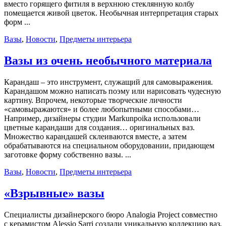
вместо горящего фитиля в верхнюю стеклянную колбу
помещается живой цветок. Необычная интерпретация старых
форм ...
Вазы
,
Новости
,
Предметы интерьера
Вазы из очень необычного материала
Карандаш – это инструмент, служащий для самовыражения.
Карандашом можно написать поэму или нарисовать чудесную
картину. Впрочем, некоторые творческие личности
«самовыражаются» и более любопытными способами…
Например, дизайнеры студии Markunpoika использовали
цветные карандаши для создания… оригинальных ваз.
Множество карандашей склеиваются вместе, а затем
обрабатываются на специальном оборудовании, придающем
заготовке форму собственно вазы. ...
Вазы
,
Новости
,
Предметы интерьера
«Взрывные» вазы
Специалисты дизайнерского бюро Analogia Project совместно
с керамистом Alessio Sarri создали уникальную коллекцию ваз,