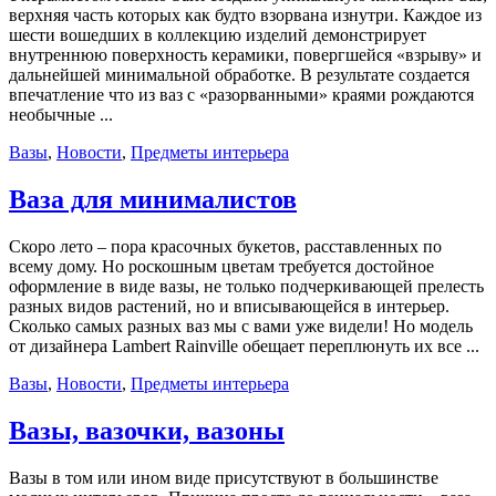
верхняя часть которых как будто взорвана изнутри. Каждое из
шести вошедших в коллекцию изделий демонстрирует
внутреннюю поверхность керамики, повергшейся «взрыву» и
дальнейшей минимальной обработке. В результате создается
впечатление что из ваз с «разорванными» краями рождаются
необычные ...
Вазы
,
Новости
,
Предметы интерьера
Ваза для минималистов
Скоро лето – пора красочных букетов, расставленных по
всему дому. Но роскошным цветам требуется достойное
оформление в виде вазы, не только подчеркивающей прелесть
разных видов растений, но и вписывающейся в интерьер.
Сколько самых разных ваз мы с вами уже видели! Но модель
от дизайнера Lambert Rainville обещает переплюнуть их все ...
Вазы
,
Новости
,
Предметы интерьера
Вазы, вазочки, вазоны
Вазы в том или ином виде присутствуют в большинстве