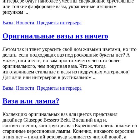
интерьере будут наиболее уместны сверкающие хрустальные
или тонкие фарфоровые вазы, украшенные изящным
рисунком ...
Вазы
,
Новости
,
Предметы интерьера
Оригинальные вазы из ничего
Летом так и тянет украсить свой дом живыми цветами, но что
делать, если подходящих ваз под роскошные букеты нет? А
может, они и есть, но вам просто хочется чего-то более
оригинального, чем покупная ваза. Что ж, тогда
изготавливаем стильные и вазы из подручных материалов!
Для дачи или интерьеров в рустикальном ...
Вазы
,
Новости
,
Предметы интерьера
Ваза или лампа?
Коллекцию оригинальных ваз для цветов представил
дизайнер Giuseppe Bessero Belti. Внешний вид и,
соответственно, конструкция ваз Experimenta очень похожи на
старинные керосиновые лампы. Конечно, никакого керосина
в них нет – нижний резервуар заливается чистой водой, а