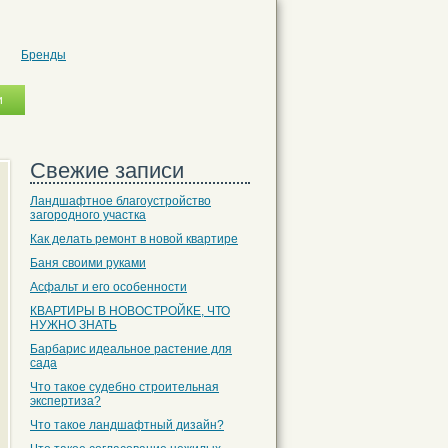
Бренды
Свежие записи
Ландшафтное благоустройство
загородного участка
Как делать ремонт в новой квартире
Баня своими руками
Асфальт и его особенности
КВАРТИРЫ В НОВОСТРОЙКЕ, ЧТО
НУЖНО ЗНАТЬ
Барбарис идеальное растение для
сада
Что такое судебно строительная
экспертиза?
Что такое ландшафтный дизайн?