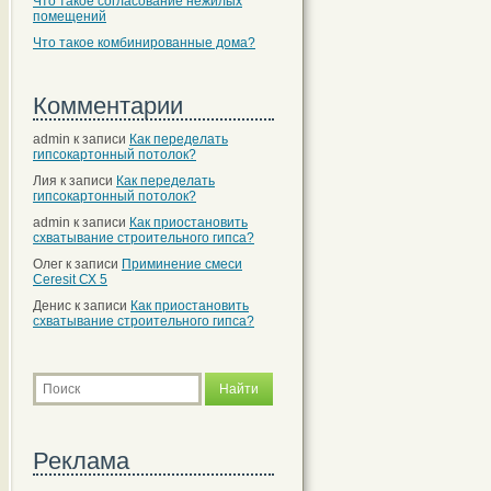
Что такое согласование нежилых
помещений
Что такое комбинированные дома?
Комментарии
admin
к записи
Как переделать
гипсокартонный потолок?
Лия
к записи
Как переделать
гипсокартонный потолок?
admin
к записи
Как приостановить
схватывание строительного гипса?
Олег
к записи
Приминение смеси
Ceresit СХ 5
Денис
к записи
Как приостановить
схватывание строительного гипса?
Реклама