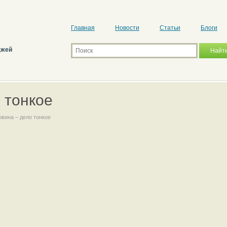
Главная
Новости
Статьи
Блоги
джей
 тонкое
овина – дело тонкое