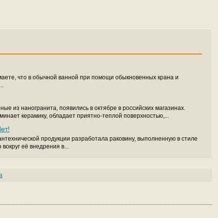
маете, что в обычной ванной при помощи обыкновенных крана и
..
ые из наногранита, появились в октябре в российских магазинах.
инает керамику, обладает приятно-теплой поверхностью,...
ет!
антехнической продукции разработала раковину, выполненную в стиле
 вокруг её внедрения в...
а