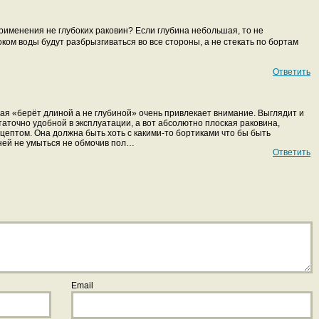
применения не глубоких раковин? Если глубина небольшая, то не
ком воды будут разбрызгиваться во все стороны, а не стекать по бортам
Ответить
рая «берёт длиной а не глубиной» очень привлекает внимание. Выглядит и
статочно удобной в эксплуатации, а вот абсолютно плоская раковина,
ептом. Она должна быть хоть с какими-то бортиками что бы быть
 ней не умыться не обмочив пол…
Ответить
Email