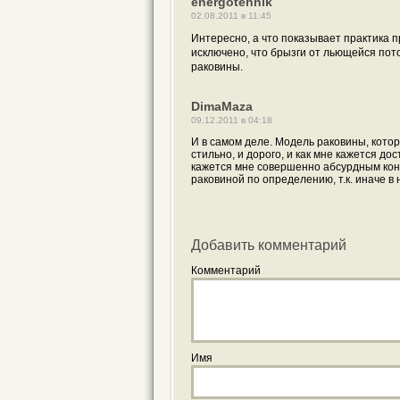
energotehnik
02.08.2011 в 11:45
Интересно, а что показывает практика 
исключено, что брызги от льющейся пото
раковины.
DimaMaza
09.12.2011 в 04:18
И в самом деле. Модель раковины, кото
стильно, и дорого, и как мне кажется до
кажется мне совершенно абсурдным конц
раковиной по определению, т.к. иначе в
Добавить комментарий
Комментарий
Имя