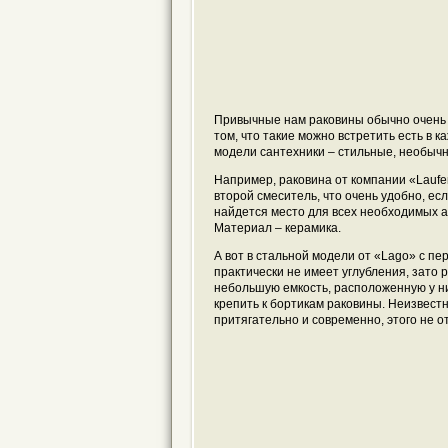
Привычные нам раковины обычно очень м
том, что такие можно встретить есть в 
модели сантехники – стильные, необыч
Например, раковина от компании «Laufe
второй смеситель, что очень удобно, ес
найдется место для всех необходимых а
Материал – керамика.
А вот в стальной модели от «Lago» с пе
практически не имеет углубления, зато р
небольшую емкость, расположенную у н
крепить к бортикам раковины. Неизвестн
притягательно и современно, этого не о