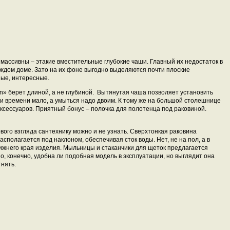
ассивны – этакие вместительные глубокие чаши. Главный их недостаток в
каждом доме. Зато на их фоне выгодно выделяются почти плоские
ные, интересные.
n» берет длиной, а не глубиной. Вытянутая чаша позволяет установить
ли времени мало, а умыться надо двоим. К тому же на большой столешнице
ксессуаров. Приятный бонус – полочка для полотенца под раковиной.
рвого взгляда сантехнику можно и не узнать. Сверхтонкая раковина
асполагается под наклоном, обеспечивая сток воды. Нет, не на пол, а в
ижнего края изделия. Мыльницы и стаканчики для щеток предлагается
о, конечно, удобна ли подобная модель в эксплуатации, но выглядит она
тнять.