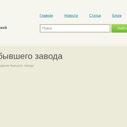
Главная
Новости
Статьи
Блоги
джей
 бывшего завода
здании бывшего завода