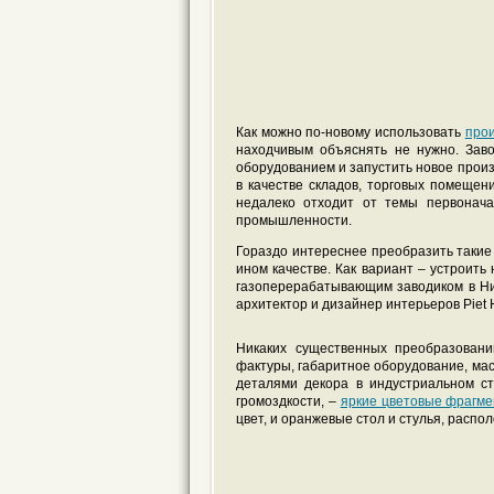
Как можно по-новому использовать
про
находчивым объяснять не нужно. Зав
оборудованием и запустить новое произ
в качестве складов, торговых помещени
недалеко отходит от темы первонача
промышленности.
Гораздо интереснее преобразить такие
ином качестве. Как вариант – устроить
газоперерабатывающим заводиком в Ни
архитектор и дизайнер интерьеров Piet H
Никаких существенных преобразован
фактуры, габаритное оборудование, ма
деталями декора в индустриальном с
громоздкости, –
яркие цветовые фрагм
цвет, и оранжевые стол и стулья, расп