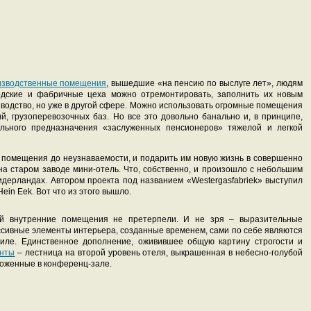
изводственные помещения
, вышедшие «на пенсию по выслуге лет», людям
одские и фабричные цеха можно отремонтировать, заполнить их новым
водство, но уже в другой сфере. Можно использовать огромные помещения
й, грузоперевозочных баз. Но все это довольно банально и, в принципе,
льного предназначения «заслуженных пенсионеров» тяжелой и легкой
 помещения до неузнаваемости, и подарить им новую жизнь в совершенно
 на старом заводе мини-отель. Что, собственно, и произошло с небольшим
дерландах. Автором проекта под названием «Westergasfabriek» выступил
ein Eek. Вот что из этого вышло.
ий внутренние помещения не претерпели. И не зря – выразительные
ссивные элементы интерьера, созданные временем, сами по себе являются
тиле. Единственное дополнение, оживившее общую картину строгости и
енты
– лестница на второй уровень отеля, выкрашенная в небесно-голубой
оложенные в конференц-зале.