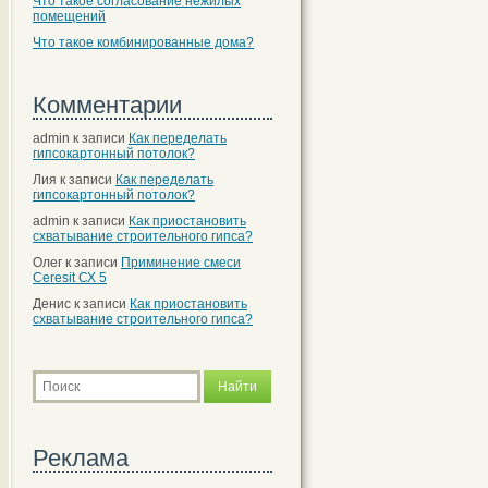
Что такое согласование нежилых
помещений
Что такое комбинированные дома?
Комментарии
admin
к записи
Как переделать
гипсокартонный потолок?
Лия
к записи
Как переделать
гипсокартонный потолок?
admin
к записи
Как приостановить
схватывание строительного гипса?
Олег
к записи
Приминение смеси
Ceresit СХ 5
Денис
к записи
Как приостановить
схватывание строительного гипса?
Реклама