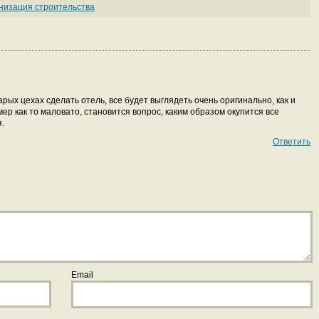
низация строительства
арых цехах сделать отель, все будет выглядеть очень оригинально, как и
ер как то маловато, становится вопрос, каким образом окупится все
.
Ответить
Email