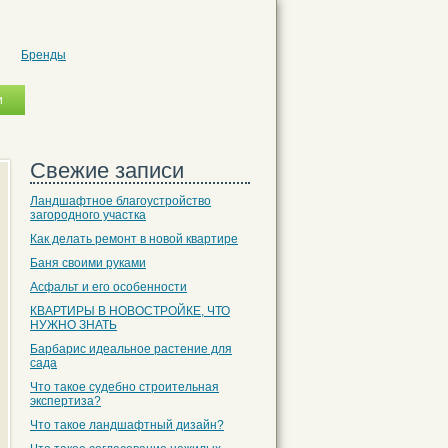
Бренды
Свежие записи
Ландшафтное благоустройство
загородного участка
Как делать ремонт в новой квартире
Баня своими руками
Асфальт и его особенности
КВАРТИРЫ В НОВОСТРОЙКЕ, ЧТО
НУЖНО ЗНАТЬ
Барбарис идеальное растение для
сада
Что такое судебно строительная
экспертиза?
Что такое ландшафтный дизайн?