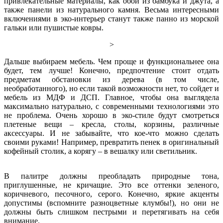
привлекательные материалы, как обои из бамбука и джута, а
также панели из натурального камня. Весьма интересными
включениями в эко-интерьер станут также панно из морской
гальки или пушистые ковры.
>
Дальше выбираем мебель. Чем проще и функциональнее она
будет, тем лучше! Конечно, предпочтение стоит отдать
предметам обстановки из дерева (в том числе,
необработанного), но если такой возможности нет, то сойдет и
мебель из МДФ и ДСП. Главное, чтобы она выглядела
максимально натурально, с современными технологиями это
не проблема. Очень хорошо в эко-стиле будут смотреться
плетеные вещи – кресла, столы, корзины, различные
аксессуары. И не забывайте, что кое-что можно сделать
своими руками! Например, превратить пенек в оригинальный
кофейный столик, а корягу – в вешалку или светильник.
В палитре должны преобладать природные тона,
приглушенные, не кричащие. Это все оттенки зеленого,
коричневого, песочного, серого. Конечно, яркие акценты
допустимы (вспомните разноцветные клумбы!), но они не
должны быть слишком пестрыми и перетягивать на себя
внимание.