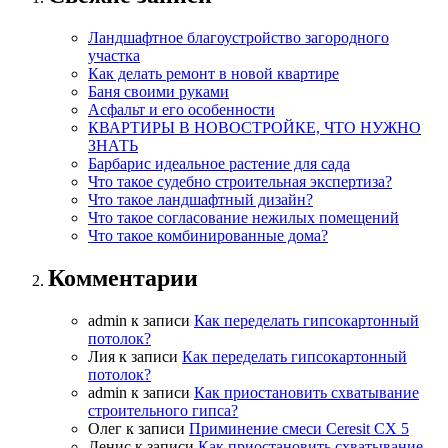
Ландшафтное благоустройство загородного
участка
Как делать ремонт в новой квартире
Баня своими руками
Асфальт и его особенности
КВАРТИРЫ В НОВОСТРОЙКЕ, ЧТО НУЖНО
ЗНАТЬ
Барбарис идеальное растение для сада
Что такое судебно строительная экспертиза?
Что такое ландшафтный дизайн?
Что такое согласование нежилых помещений
Что такое комбинированные дома?
Комментарии
admin
к записи
Как переделать гипсокартонный
потолок?
Лия
к записи
Как переделать гипсокартонный
потолок?
admin
к записи
Как приостановить схватывание
строительного гипса?
Олег
к записи
Приминение смеси Ceresit СХ 5
Денис
к записи
Как приостановить схватывание