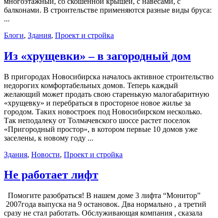
многоэтажный, со скошенной крышей, с навесами, с
балконами. В строительстве применяются разные виды бруса:
...
Блоги
,
Здания
,
Проект и стройка
Из «хрущевки» – в загородный дом
В пригородах Новосибирска началось активное строительство
недорогих комфортабельных домов. Теперь каждый
желающий может продать свою старенькую малогабаритную
«хрущевку» и перебраться в просторное новое жилье за
городом. Таких новостроек под Новосибирском несколько.
Так неподалеку от Толмачевского шоссе растет поселок
«Пригородный простор», в котором первые 10 домов уже
заселены, к новому году ...
Здания
,
Новости
,
Проект и стройка
Не работает лифт
Помогите разобраться! В нашем доме 3 лифта “Монитор”
2007года выпуска на 9 остановок. Два нормально , а третий
сразу не стал работать. Обслуживающая компания , сказала