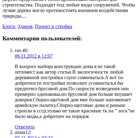
строительства. Подходит под любые виды сооружений. Чтобы
лучше дерево могло противостоять внешним воздействиям
природы,...
Блоги
,
Здания
,
Проект и стройка
Комментарии пользователей:
rus.46
:
06.11.2012 в 12:07
В вопросе выбора конструкции дома я не такой
оптимист как автор статьи.В экологичности любой
деревянной постройки глупо сомневаться.А вот по
добротности постройки позвольте усомниться,я бы
предпочел брусовой дом.По скорости возведения они
примерно одинаковы,но брусовой дом больше внушает
доверия.Сборно-щитовой дом мне больше напоминает
армейскую палатку.Сборно-щитовые дома и раньше
строили в ссср,только не такие красивые тк на ” лоск”не
было моды,а добротнее на порядок
Ответить
ansta12
:
07.11.2012 в 07:22