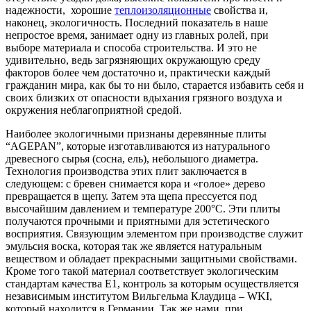
надежности, хорошие
теплоизоляционные
свойства и,
наконец, экологичность. Последний показатель в наше
непростое время, занимает одну из главных ролей, при
выборе материала и способа строительства. И это не
удивительно, ведь загрязняющих окружающую среду
факторов более чем достаточно и, практически каждый
гражданин мира, как бы то ни было, старается избавить себя и
своих близких от опасности вдыхания грязного воздуха и
окружения неблагоприятной средой.
Наиболее экологичными признаны деревянные плиты
“AGEPAN”, которые изготавливаются из натурального
древесного сырья (сосна, ель), небольшого диаметра.
Технология производства этих плит заключается в
следующем: с бревен снимается кора и «голое» дерево
превращается в щепу. Затем эта щепа прессуется под
высочайшим давлением и температуре 200°С. Эти плиты
получаются прочными и приятными для эстетического
восприятия. Связующим элементом при производстве служит
эмульсия воска, которая так же является натуральным
веществом и обладает прекрасными защитными свойствами.
Кроме того такой материал соответствует экологическим
стандартам качества Е1, контроль за которым осуществляется
независимым институтом Вильгельма Клаудица – WKI,
который находится в Германии. Так же нами, при