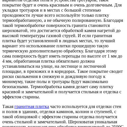
покрытие будет и очень красивым и очень долговечным. Для
укладки тротуаров и в местах с большой степенью
проходимости лучше всего используйте только плитку
термообработанную, а не обычную полированную. Благодаря
такой термообработке поверхность гранита становится
шероховатой, это достигается обработкой камня нагретой до
высокой температуры газовой струей. И если гранитная
плитка будет установленной в людных местах, то лучший
вариант это использование плитки прошедшую такую
термическую дополнительную обработку. Благодаря этому
сама поверхность будет иметь перепады по высоте от 1 мм до
4 мм, обработанная плитка обязательно должна
устанавливаться на улице, на лестнице и лестничной
площадке, в прихожих и в коридорах. Такое покрытие сводит
риски скольжения в снежную и дождливую погоду к
минимуму, такие полы и тротуары будут максимально
безопасными. Термообработка камня делает саму плитку
красивой и замечательной и получается стильная и отделка с
эффектом старины.
Такая
гранитная плитка
часто используется для отделки стен
и полов в зданиях, отделки каминов, колонн и ступеней, с
такой облицовкой с эффектом старины отделка получается
очень стильной и замечательной. Шероховатая уникальная
поверхность возникает при обработке температурой до 2500С,