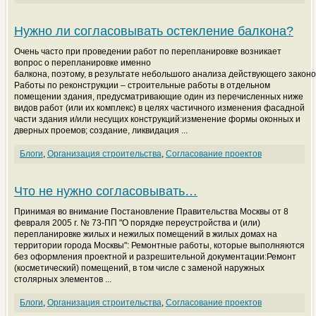
Нужно ли согласовывать остекление балкона?
Очень часто при проведении работ по перепланировке возникает
вопрос о перепланировке именно
балкона, поэтому, в результате небольшого анализа действующего законо
Работы по реконструкции – строительные работы в отдельном
помещении здания, предусматривающие один из перечисленных ниже
видов работ (или их комплекс) в целях частичного изменения фасадной
части здания и/или несущих конструкций:изменение формы оконных и
дверных проемов; создание, ликвидация ...
Блоги
,
Организация строительства
,
Согласование проектов
Что не нужно согласовывать…
Принимая во внимание Постановление Правительства Москвы от 8
февраля 2005 г. № 73-ПП "О порядке переустройства и (или)
перепланировке жилых и нежилых помещений в жилых домах на
территории города Москвы": Ремонтные работы, которые выполняются
без оформления проектной и разрешительной документации:Ремонт
(косметический) помещений, в том числе с заменой наружных
столярных элементов ...
Блоги
,
Организация строительства
,
Согласование проектов