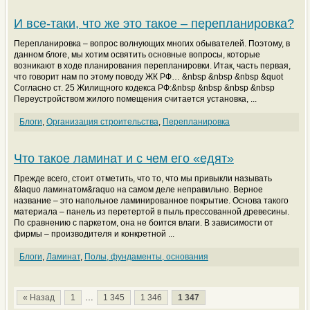
И все-таки, что же это такое – перепланировка?
Перепланировка – вопрос волнующих многих обывателей. Поэтому, в
данном блоге, мы хотим освятить основные вопросы, которые
возникают в ходе планирования перепланировки. Итак, часть первая,
что говорит нам по этому поводу ЖК РФ… &nbsp &nbsp &nbsp &quot
Согласно ст. 25 Жилищного кодекса РФ:&nbsp &nbsp &nbsp &nbsp
Переустройством жилого помещения считается установка, ...
Блоги
,
Организация строительства
,
Перепланировка
Что такое ламинат и с чем его «едят»
Прежде всего, стоит отметить, что то, что мы привыкли называть
&laquo ламинатом&raquo на самом деле неправильно. Верное
название – это напольное ламинированное покрытие. Основа такого
материала – панель из перетертой в пыль прессованной древесины.
По сравнению с паркетом, она не боится влаги. В зависимости от
фирмы – производителя и конкретной ...
Блоги
,
Ламинат
,
Полы, фундаменты, основания
« Назад
1
…
1 345
1 346
1 347