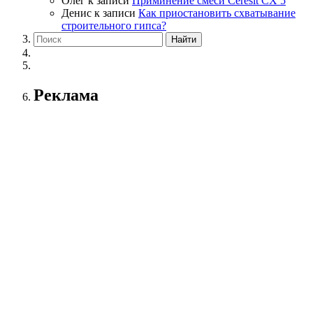
Олег
к записи
Приминение смеси Ceresit СХ 5
Денис
к записи
Как приостановить схватывание
строительного гипса?
Реклама