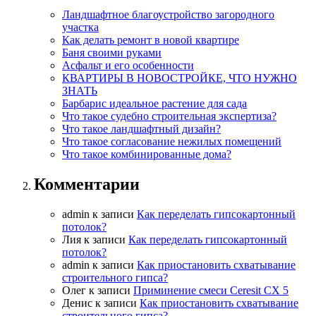
Ландшафтное благоустройство загородного
участка
Как делать ремонт в новой квартире
Баня своими руками
Асфальт и его особенности
КВАРТИРЫ В НОВОСТРОЙКЕ, ЧТО НУЖНО
ЗНАТЬ
Барбарис идеальное растение для сада
Что такое судебно строительная экспертиза?
Что такое ландшафтный дизайн?
Что такое согласование нежилых помещений
Что такое комбинированные дома?
Комментарии
admin
к записи
Как переделать гипсокартонный
потолок?
Лия
к записи
Как переделать гипсокартонный
потолок?
admin
к записи
Как приостановить схватывание
строительного гипса?
Олег
к записи
Приминение смеси Ceresit СХ 5
Денис
к записи
Как приостановить схватывание
строительного гипса?