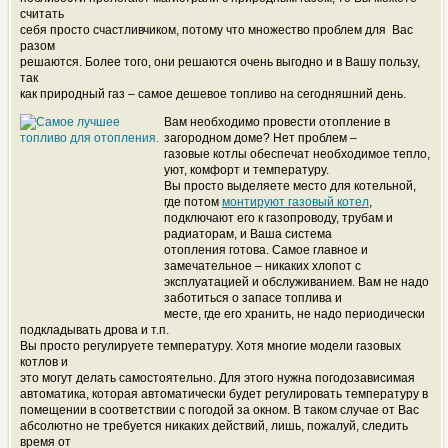
считать
себя просто счастливчиком, потому что множество проблем для Вас
разом
решаются. Более того, они решаются очень выгодно и в Вашу пользу,
так
как природный газ – самое дешевое топливо на сегодняшний день.
Вам необходимо провести отопление в
загородном доме? Нет проблем –
газовые котлы обеспечат необходимое тепло,
уют, комфорт и температуру.
Вы просто выделяете место для котельной,
где потом
монтируют газовый котел
,
подключают его к газопроводу, трубам и
радиаторам, и Ваша система
отопления готова. Самое главное и
замечательное – никаких хлопот с
эксплуатацией и обслуживанием. Вам не надо
заботиться о запасе топлива и
месте, где его хранить, не надо периодически
подкладывать дрова и т.п.
Вы просто регулируете температуру. Хотя многие модели газовых
котлов и
это могут делать самостоятельно. Для этого нужна погодозависимая
автоматика, которая автоматически будет регулировать температуру в
помещении в соответствии с погодой за окном. В таком случае от Вас
абсолютно не требуется никаких действий, лишь, пожалуй, следить
время от