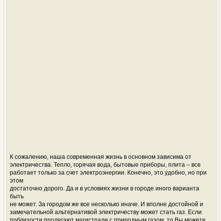
К сожалению, наша современная жизнь в основном зависима от
электричества. Тепло, горячая вода, бытовые приборы, плита – все
работает только за счет электроэнергии. Конечно, это удобно, но при
этом
достаточно дорого. Да и в условиях жизни в городе иного варианта
быть
не может. За городом же все несколько иначе. И вполне достойной и
замечательной альтернативой электричеству может стать газ. Если
поблизости пролегают магистрали с природным газом, то Вы можете