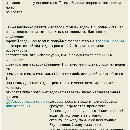
времени за поступлением газа. Таким образом, вопрос с отоплением
легко
решается.
>
Так же несложно решить и вопрос с горячей водой. Природный газ Вас
снова спасет и поможет значительно экономить. Для постоянного
снабжения
горячей водой Вам вполне подойдет газовая колонка.
Газовые колонки
– это проточный вид водонагревателей. Их замечательная
особенность
состоит в том, что, используя их, Вы не почувствуете разницы в
сравнении
с центральным водоснабжением. При включении крана с горячей водой
Вы
получаете воду моментально без каких либо ожиданий, как это бывает
в
привычных для нас водонагревателях. Именно поэтому газовые
колонки и
относят к типу проточных водонагревателей, через нагревательный
элемент
которых проходит вода и
таким образом
сразу же нагревается. Кроме того,
Вы никогда не ограничены в объеме горячей
воды, Вы получаете ее столько,
сколько необходимо и когда необходимо.
Единственный минус состоит в
том, что не все колонки могут одновременно