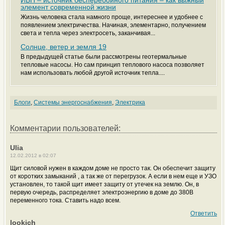
ИБП – источник бесперебойного питания – как выжный
элемент современной жизни
Жизнь человека стала намного проще, интереснее и удобнее с
появлением электричества. Начиная, элементарно, получением
света и тепла через электросеть, заканчивая...
Солнце, ветер и земля 19
В предыдущей статье были рассмотрены геотермальные
тепловые насосы. Но сам принцип теплового насоса позволяет
нам использовать любой другой источник тепла....
Блоги
,
Системы энергоснабжения
,
Электрика
Комментарии пользователей:
Ulia
12.02.2012 в 02:07
Щит силовой нужен в каждом доме не просто так. Он обеспечит защиту
от коротких замыканий , а так же от перегрузок. А если в нем еще и
УЗО
установлен, то такой щит имеет защиту от утечек на землю. Он, в
первую очередь, распределяет электроэнергию в доме до 380В
переменного тока. Ставить надо всем.
Ответить
lookich