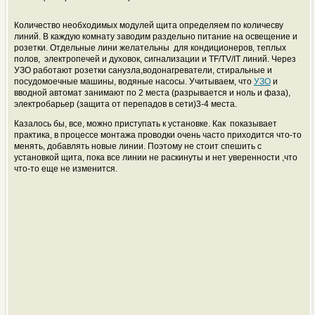
Количество необходимых модулей щита определяем по количесву
линий. В каждую комнату заводим раздельно питание на освещение и
розетки. Отдельные лини желательны для кондиционеров, теплых
полов, электропечей и духовок, сигнализации и ТF/TV/IT линий. Через
УЗО работают розетки санузла,водонагреватели, стиральные и
посудомоечные машины, водяные насосы. Учитываем, что
УЗО
и
вводной автомат занимают по 2 места (разрывается и ноль и фаза),
электробарьер (защита от перепадов в сети)3-4 места.
Казалось бы, все, можно приступать к установке. Как показывает
практика, в процессе монтажа проводки очень часто приходится что-то
менять, добавлять новые линии. Поэтому не стоит спешить с
установкой щита, пока все линии не раскинуты и нет уверенности ,что
что-то еще не изменится.