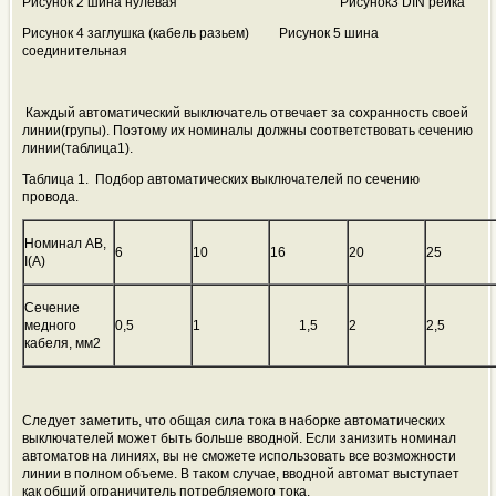
Рисунок 2 шина нулевая Рисунок3 DIN рейка
Рисунок 4 заглушка (кабель разьем) Рисунок 5 шина
соединительная
Каждый автоматический выключатель отвечает за сохранность своей
линии(групы). Поэтому их номиналы должны соответствовать сечению
линии(таблица1).
Таблица 1. Подбор автоматических выключателей по сечению
провода.
Номинал АВ,
6
10
16
20
25
I(А)
Сечение
медного
0,5
1
1,5
2
2,5
кабеля, мм2
Следует заметить, что общая сила тока в наборке автоматических
выключателей может быть больше вводной. Если занизить номинал
автоматов на линиях, вы не сможете использовать все возможности
линии в полном объеме. В таком случае, вводной автомат выступает
как общий ограничитель потребляемого тока.