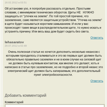
16.02.2012 в 03:51
Об установке узо, я попробую рассказать отдельно. Простыми
словами, с минимумом технических оборотов. Щиты НЕ НУЖНО
защищать от “утечек на землю”. По той простой причине, что
заземление, само является защитным устройством. “Утечка на землю”
в щите будет называться коротким замыканием. И если у вас
происходят такие вещи в распределительном щите, то нужно искать и
устранять причину. Или весь ваш дом будет сидеть без света.
Ответить
lehasaratov
29.07.2012 в 02:48
Очень полезная статья но хочется дополнить несколько нюансов с
которыми прходилось сталкиваться и это во первых щит должен быть
обязательно правильно заземлен и не в коем случае на силовой щит
не должен быть нулевым контактом, как многие это делают, хоть и
написано в статье про заземление, но не подробно и второй нюанс это
электрический щит должен быть запираемым, это дополнительный
пункт электробезопасности.
Ответить
Добавить комментарий
Комментарий