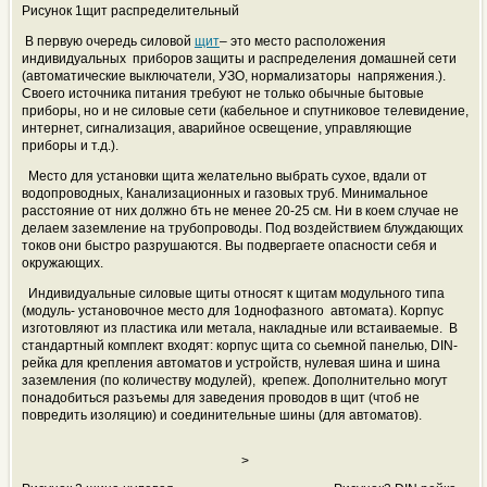
Рисунок 1щит распределительный
В первую очередь силовой
щит
– это место расположения
индивидуальных приборов защиты и распределения домашней сети
(автоматические выключатели, УЗО, нормализаторы напряжения.).
Своего источника питания требуют не только обычные бытовые
приборы, но и не силовые сети (кабельное и спутниковое телевидение,
интернет, сигнализация, аварийное освещение, управляющие
приборы и т.д.).
Место для установки щита желательно выбрать сухое, вдали от
водопроводных, Канализационных и газовых труб. Минимальное
расстояние от них должно бть не менее 20-25 см. Ни в коем случае не
делаем заземление на трубопроводы. Под воздействием блуждающих
токов они быстро разрушаются. Вы подвергаете опасности себя и
окружающих.
Индивидуальные силовые щиты относят к щитам модульного типа
(модуль- установочное место для 1однофазного автомата). Корпус
изготовляют из пластика или метала, накладные или встаиваемые. В
стандартный комплект входят: корпус щита со сьемной панелью, DIN-
рейка для крепления автоматов и устройств, нулевая шина и шина
заземления (по количеству модулей), крепеж. Дополнительно могут
понадобиться разъемы для заведения проводов в щит (чтоб не
повредить изоляцию) и соединительные шины (для автоматов).
>