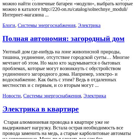
можно найти солнечные батареи «модули», выбрать которые
можно в каталоге http://220-on.ru/catalog/solnechnye_moduli/
Интернет-магазина ...
Блоги
,
Системы энергоснабжения
,
Электрика
Полная автономия: загородный дом
Уютный дом где-нибудь на лоне живописной природы,
тишина, уединение, отсутствие городской суеты… Многие
мечтают об этом. Но мало кто задумывается о бытовых
проблемах, которые могут возникнуть с обустройством
уединенного загородного дома. Например, электро- и
водоснабжение. Как быть с этим? Ведь в отдаленных
местностях и с первым, и со вторым могут ...
Новости
,
Системы энергоснабжения
,
Электрика
Электрика в квартире
Старая алюминиевая проводка в квартире уже не
выдерживает нагрузку. Встала острая необходимость все
провода заменить на медь, а старые карболитовые автоматы
на современные. Могу ли я сделать все сам без