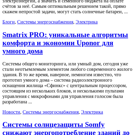
электроэнергии, а значить и семейного бюджета на оплате
счётов за неё. Самым оптимальным решением такой, прямо
скажем непростой задачи, могут стать солнечные батареи, ...
Блоги
,
Системы энергоснабжения
,
Электрика
Smatrix PRO: уникальные алгоритмы
комфорта и экономии Uponor для
умного дома
Системы общего мониторинга, или умный дом, сегодня уже
стали неотъемлемым элементом любого современного жилого
здания. В то же время, наверное, немногим известно, что
прототип умного дома – система радиоэлектронного
оснащения жилища «Сфинкс» с центральным процессором,
состоящим из нескольких блоков, и несколькими пультами
управления с микрофонами для управления голосом была
разработана ...
Новости
,
Системы энергоснабжения
,
Электрика
Системы солнцезащиты Somfy
снижают энергопотребление зданий до