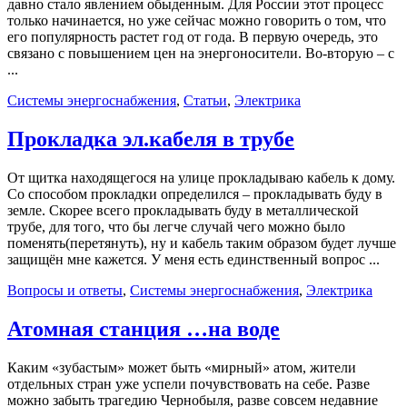
давно стало явлением обыденным. Для России этот процесс
только начинается, но уже сейчас можно говорить о том, что
его популярность растет год от года. В первую очередь, это
связано с повышением цен на энергоносители. Во-вторую – с
...
Системы энергоснабжения
,
Статьи
,
Электрика
Прокладка эл.кабеля в трубе
От щитка находящегося на улице прокладываю кабель к дому.
Со способом прокладки определился – прокладывать буду в
земле. Скорее всего прокладывать буду в металлической
трубе, для того, что бы легче случай чего можно было
поменять(перетянуть), ну и кабель таким образом будет лучше
защищён мне кажется. У меня есть единственный вопрос ...
Вопросы и ответы
,
Системы энергоснабжения
,
Электрика
Атомная станция …на воде
Каким «зубастым» может быть «мирный» атом, жители
отдельных стран уже успели почувствовать на себе. Разве
можно забыть трагедию Чернобыля, разве совсем недавние