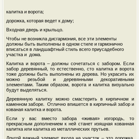
калитка и ворота;
дорожка, которая ведет к дому;
Входная дверь и крыльцо.
Чтобы не возникла д
исгармония, все эти элементы
должны быть
выполнены в одном стиле и гармонично
вписаться в ландшафтный стиль всего приусадебного
участка и
дома.
Калитка и ворота – должны сочетаться с забором. Если
забор деревянный, то естественно, сто калитка и ворота
тоже должны быть выполнены из дерева. Но украсить их
можно резьбой и деревянными декоративными
элементами. Таким образом, ворота и калитка визуально
будут выделяться.
Деревянную калитку можно смастерить в кирпичном и
каменном заборе.
Отлично впишется в кирпичный забор и
кованая калитка и ворота.
Если у вас вместо забора «живая» изгородь, то
прекрасным дополнением к ней станет изящная кованная
калитка или калитка из металлических прутьев.
Другой важный элемент входа на участок – это дорожка.