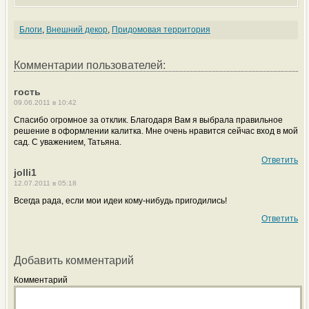
Блоги
,
Внешний декор
,
Придомовая территория
Комментарии пользователей:
гость
09.06.2011 в 10:42
Спасибо огромное за отклик. Благодаря Вам я выбрала правильное
решение в оформлении калитка. Мне очень нравится сейчас вход в мой
сад. С уважением, Татьяна.
Ответить
jolli1
12.07.2011 в 05:18
Всегда рада, если мои идеи кому-нибудь пригодились!
Ответить
Добавить комментарий
Комментарий