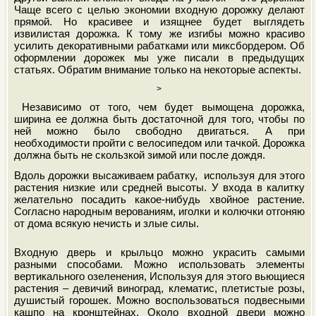
Чаще всего с целью экономии входную дорожку делают
прямой. Но красивее и изящнее будет выглядеть
извилистая дорожка. К тому же изгибы можно красиво
усилить декоративными рабатками или миксбордером. Об
оформлении дорожек мы уже писали в предыдущих
статьях. Обратим внимание только на некоторые аспекты.
>
Независимо от того, чем будет вымощена дорожка,
ширина ее должна быть достаточной для того, чтобы по
ней можно было свободно двигаться. А при
необходимости пройти с велосипедом или тачкой. Дорожка
должна быть не скользкой зимой или после дождя.
Вдоль дорожки высаживаем рабатку,
используя для этого
растения низкие или средней высоты. У входа в калитку
желательно посадить какое-нибудь хвойное растение.
Согласно народным верованиям, иголки и колючки отгоняю
от дома всякую нечисть и злые силы.
Входную дверь и крыльц
о можно украсить самыми
разными способами. Можно использовать элементы
вертикального озеленения, Используя для этого вьющиеся
растения – девичий
виноград, клематис, плетистые розы,
душистый горошек. Можно
воспользоваться подвесными
кашпо на кронштейнах. Около входной двери можно