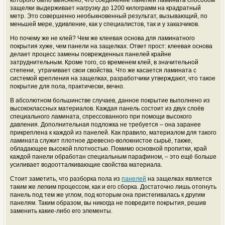
которого было выяснено, что соединение панелей ламината способом
защелки выдерживает нагрузку до 1200 килограмм на крадратный
метр. Это совершенно необыкновенный результат, вызывающий, по
меньшей мере, удивление, как у специалистов, так и у заказчиков.
Но почему же не клей? Чем же клеевая основа для ламинатного
покрытия хуже, чем панели на защелках. Ответ прост: клеевая основа
делает процесс замены поврежденных панелей крайне
затруднительным. Кроме того, со временем клей, в значительной
степени, утрачивает свои свойства. Что же касается ламината с
системой крепления на защелках, разработчики утверждают, что такое
покрытие для пола, практически, вечно.
В абсолютном большинстве случаев, данное покрытие выполнено из
высококлассных материалов. Каждая панель состоит из двух слоёв
специального ламината, спрессованного при помощи высокого
давления. Дополнительная подложка не требуется – она заранее
прикреплена к каждой из панелей. Как правило, материалом для такого
ламината служит плотное древесно-волокнистое сырьё, также,
обладающее высокой плотностью. Помимо основной пропитки, край
каждой панели обработан специальным парафином, – это ещё больше
усиливает водоотталкивающие свойства материала.
Стоит заметить, что разборка пола из
панелей
на защелках является
таким же легким процессом, как и его сборка. Достаточно лишь отогнуть
панель под тем же углом, под которым она пристегивалась к другим
панелям. Таким образом, вы никогда не повредите покрытия, решив
заменить какие-либо его элементы.