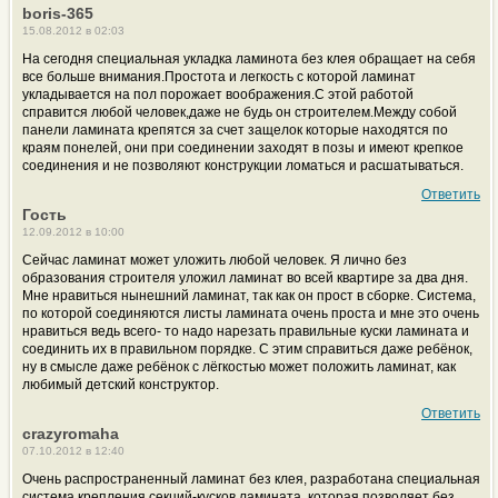
boris-365
15.08.2012 в 02:03
На сегодня специальная укладка ламинота без клея обращает на себя
все больше внимания.Простота и легкость с которой ламинат
укладывается на пол порожает воображения.С этой работой
справится любой человек,даже не будь он строителем.Между собой
панели ламината крепятся за счет защелок которые находятся по
краям понелей, они при соединении заходят в позы и имеют крепкое
соединения и не позволяют конструкции ломаться и расшатываться.
Ответить
Гость
12.09.2012 в 10:00
Сейчас ламинат может уложить любой человек. Я лично без
образования строителя уложил ламинат во всей квартире за два дня.
Мне нравиться нынешний ламинат, так как он прост в сборке. Система,
по которой соединяются листы ламината очень проста и мне это очень
нравиться ведь всего- то надо нарезать правильные куски ламината и
соединить их в правильном порядке. С этим справиться даже ребёнок,
ну в смысле даже ребёнок с лёгкостью может положить ламинат, как
любимый детский конструктор.
Ответить
crazyromaha
07.10.2012 в 12:40
Очень распространенный ламинат без клея, разработана специальная
система крепления секций-кусков ламината, которая позволяет без