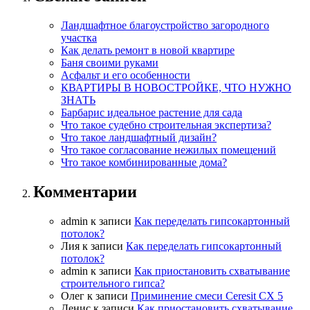
Ландшафтное благоустройство загородного
участка
Как делать ремонт в новой квартире
Баня своими руками
Асфальт и его особенности
КВАРТИРЫ В НОВОСТРОЙКЕ, ЧТО НУЖНО
ЗНАТЬ
Барбарис идеальное растение для сада
Что такое судебно строительная экспертиза?
Что такое ландшафтный дизайн?
Что такое согласование нежилых помещений
Что такое комбинированные дома?
Комментарии
admin
к записи
Как переделать гипсокартонный
потолок?
Лия
к записи
Как переделать гипсокартонный
потолок?
admin
к записи
Как приостановить схватывание
строительного гипса?
Олег
к записи
Приминение смеси Ceresit СХ 5
Денис
к записи
Как приостановить схватывание