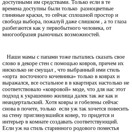
доступными им средствами. Только если в те
времена доступны были только
разноцветные
глиняные краски, то сейчас сплошной простор и
свобода выбора, пожалуй даже слишком , а то глаза
разбегаются как у первобытного человека, от
многообразия рыночных возможностей.
Наши мамы с папами тоже пытались сказать свое
слово в декоре стен с помощью ковров, причем их
нисколько не смущал , что выбранный ими стиль
«юрта
восточного кочевника» только в коврах и
выражался, все остальное в в квартирах настолько не
соответствовало «ковровой» моде, что для нас этот
подход к украшению жилища далек так же как и
неандертальский. Хотя ковры и гобелены сейчас
снова в почете, только
если уж так хочется повесить
на стену приглянувшийся ковер, то придется и
интерьер в комнате создавать соответствующий.
Если уж на стиль старинного родового поместья