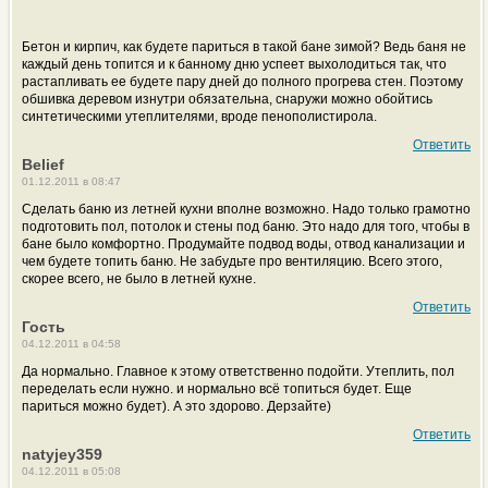
Бетон и кирпич, как будете париться в такой бане зимой? Ведь баня не
каждый день топится и к банному дню успеет выхолодиться так, что
растапливать ее будете пару дней до полного прогрева стен. Поэтому
обшивка деревом изнутри обязательна, снаружи можно обойтись
синтетическими утеплителями, вроде пенополистирола.
Ответить
Belief
01.12.2011 в 08:47
Сделать баню из летней кухни вполне возможно. Надо только грамотно
подготовить пол, потолок и стены под баню. Это надо для того, чтобы в
бане было комфортно. Продумайте подвод воды, отвод канализации и
чем будете топить баню. Не забудьте про вентиляцию. Всего этого,
скорее всего, не было в летней кухне.
Ответить
Гость
04.12.2011 в 04:58
Да нормально. Главное к этому ответственно подойти. Утеплить, пол
переделать если нужно. и нормально всё топиться будет. Еще
париться можно будет). А это здорово. Дерзайте)
Ответить
natyjey359
04.12.2011 в 05:08