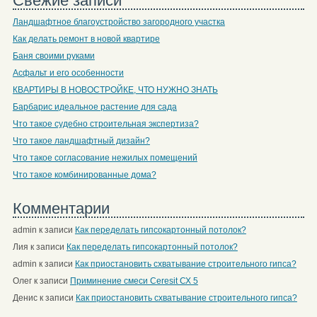
Свежие записи
Ландшафтное благоустройство загородного участка
Как делать ремонт в новой квартире
Баня своими руками
Асфальт и его особенности
КВАРТИРЫ В НОВОСТРОЙКЕ, ЧТО НУЖНО ЗНАТЬ
Барбарис идеальное растение для сада
Что такое судебно строительная экспертиза?
Что такое ландшафтный дизайн?
Что такое согласование нежилых помещений
Что такое комбинированные дома?
Комментарии
admin
к записи
Как переделать гипсокартонный потолок?
Лия
к записи
Как переделать гипсокартонный потолок?
admin
к записи
Как приостановить схватывание строительного гипса?
Олег
к записи
Приминение смеси Ceresit СХ 5
Денис
к записи
Как приостановить схватывание строительного гипса?