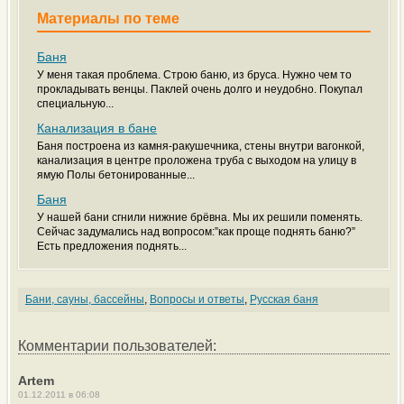
Материалы по теме
Баня
У меня такая проблема. Строю баню, из бруса. Нужно чем то
прокладывать венцы. Паклей очень долго и неудобно. Покупал
специальную...
Канализация в бане
Баня построена из камня-ракушечника, стены внутри вагонкой,
канализация в центре проложена труба с выходом на улицу в
ямую Полы бетонированные...
Баня
У нашей бани сгнили нижние брёвна. Мы их решили поменять.
Сейчас задумались над вопросом:”как проще поднять баню?”
Есть предложения поднять...
Бани, сауны, бассейны
,
Вопросы и ответы
,
Русская баня
Комментарии пользователей:
Artem
01.12.2011 в 06:08