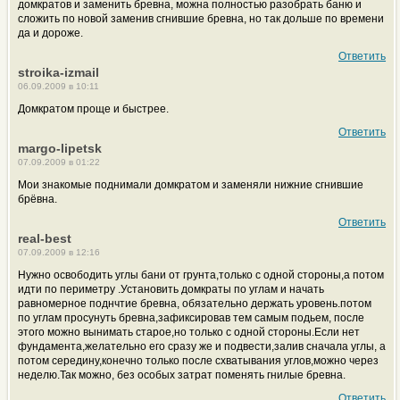
домкратов и заменить бревна, можна полностью разобрать баню и
сложить по новой заменив сгнившие бревна, но так дольше по времени
да и дороже.
Ответить
stroika-izmail
06.09.2009 в 10:11
Домкратом проще и быстрее.
Ответить
margo-lipetsk
07.09.2009 в 01:22
Мои знакомые поднимали домкратом и заменяли нижние сгнившие
брёвна.
Ответить
real-best
07.09.2009 в 12:16
Нужно освободить углы бани от грунта,только с одной стороны,а потом
идти по периметру .Установить домкраты по углам и начать
равномерное поднчтие бревна, обязательно держать уровень.потом
по углам просунуть бревна,зафиксировав тем самым подьем, после
этого можно вынимать старое,но только с одной стороны.Если нет
фундамента,желательно его сразу же и подвести,залив сначала углы, а
потом середину,конечно только после схватывания углов,можно через
неделю.Так можно, без особых затрат поменять гнилые бревна.
Ответить