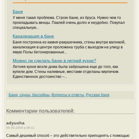
Баня
У меня такая проблема. Строю баню, из бруса. Нужно чем то
прокладывать венцы. Паклей очень долго и неудобно. Покупал
специальную...
Канализация в бане
Баня построена из камня-ракушечника, стены внутри вагонкой,
канализация в центре проложена труба с выходом на улицу в
ямую Полы бетонированные...
Можно ли сделать баню в летней кухне?
Летняя кухня возле дома была заброшена еще до того, как
купили дом. Стены наливные, местами отделаны кирпичом.
Единственное достоинство –...
Бани, сауны, бассейны
,
Вопросы и ответы
,
Русская баня
Комментарии пользователей:
adyusha
06.09.2009 в 09:11
Самый дешевый способ – это действительно приподнять с помощью