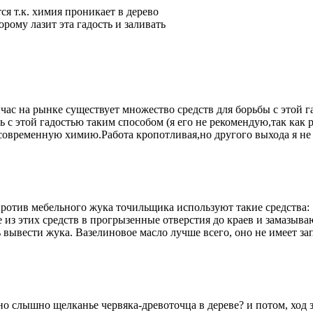
я т.к. химия проникает в дерево
орому лазит эта гадость и заливать
ас на рынке существует множество средств для борьбы с этой г
 с этой гадостью таким способом (я его не рекомендую,так как 
современную химию.Работа кропотливая,но другого выхода я не
ротив мебельного жука точильщика используют такие средства: 1)
е из этих средств в прогрызенные отверстия до краев и замазыв
ь вывести жука. Вазелиновое масло лучше всего, оно не имеет за
, но слышно щелканье червяка-древоточца в дереве? и потом, ход