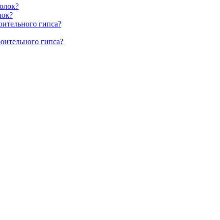
олок?
лок?
оительного гипса?
роительного гипса?