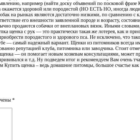
объявлению, например (найти доску объявений по посковой фраз
ака окажется здоровой или породистой (НО ЕСТЬ НО, иногда люд
собак на рынках являются достаточно низкими, по сравнению с к
ветствие его внешности заявленной породе и возрасту, состояни
бычно продаются собачки от внеплановых вязок. Иными словами,
пка щенка с рук — это практически такая же лотерея, как и при
риобрести породистого и здорового пса. Не исключено, что тако
клубе — самый надежный вариант. Щенки из питомников всегда 
ованно репутацией клуба, питомника или заводчика. Стоит отме
 щенка — он помогает новым хозяевам консультациями, может п
прививался и т.д. Ну подведем итог и рекомендуем Вам очень тч
 Купить щенка – ведь домашние питомцы, большое счастье как д
ечены
*