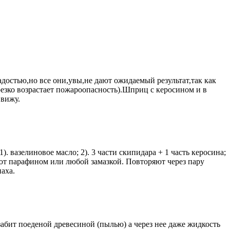
адостью,но все они,увы,не дают ожидаемый результат,так как
резко возрастает пожароопасность).Шприц с керосином и в
 вижу.
. вазелиновое масло; 2). 3 части скипидара + 1 часть керосина;
ают парафином или любой замазкой. Повторяют через пару
паха.
 забит поеденой древесиной (пылью) а через нее даже жидкость