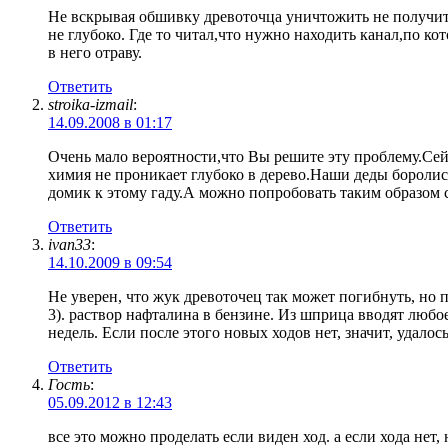
Не вскрывая обшивку древоточца уничтожить не получитс
не глубоко. Где то читал,что нужно находить канал,по кот
в него отраву.
Ответить
stroika-izmail
:
14.09.2008 в 01:17
Очень мало вероятности,что Вы решите эту проблему.Сейч
химия не проникает глубоко в дерево.Наши деды боролись
домик к этому гаду.А можно попробовать таким образом 
Ответить
ivan33
:
14.10.2009 в 09:54
Не уверен, что жук древоточец так может погибнуть, но п
3). раствор нафталина в бензине. Из шприца вводят любо
недель. Если после этого новых ходов нет, значит, удалос
Ответить
Гость
:
05.09.2012 в 12:43
все это можно проделать если виден ход. а если хода нет