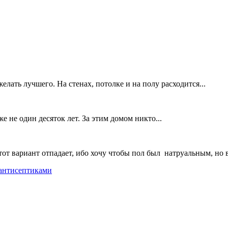
елать лучшего. На стенах, потолке и на полу расходится...
е не один десяток лет. За этим домом никто...
т вариант отпадает, ибо хочу чтобы пол был натруальным, но во
антисептиками