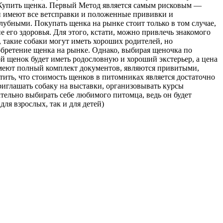
е Купить щенка. Первый Метод является самым рисковым —
и имеют все ветсправки и положенные прививки и
лубными. Покупать щенка на рынке стоит только в том случае,
е его здоровья. Для этого, кстати, можно привлечь знакомого
 такие собаки могут иметь хороших родителей, но
обретение щенка на рынке. Однако, выбирая щеночка по
й щенок будет иметь родословную и хороший экстерьер, а цена
имеют полный комплект документов, являются привитыми,
тить, что стоимость щенков в питомниках является достаточно
риглашать собаку на выставки, организовывать курсы
ательно выбирать себе любимого питомца, ведь он будет
ля взрослых, так и для детей)