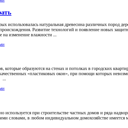
ми
рать
ых использовалась натуральная древесина различных пород дере
происхождения. Развитие технологий и появление новых защитн
е на изменение влажности ...
ми
в, которые образуются на стенах и потолках в городских кварт
екачественных «пластиковых окон», при помощи которых невоз
...
ми
но используется при строительстве частных домов и ряда надво
ими словами, в любом индивидуальном домохозяйстве имеется м