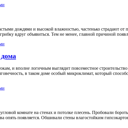
ми
частыми дождями и высокой влажностью, частенько страдают от п
грибку вдруг объявиться. Тем не менее, главной причиной появлен
ми
 дома
стокам, и вполне логичным выглядит повсеместное строительств
лговечность, в таком доме особый микроклимат, который способс
ми
угловой комнате на стенах и потолке плесень. Пробовали борот
 два опять появляется. Обшивали стены влагостойким гипсокарто