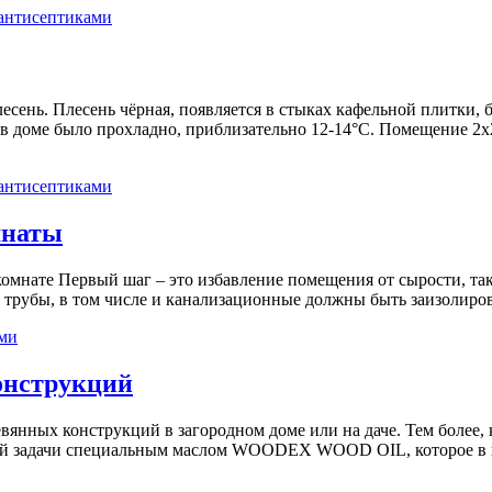
антисептиками
есень. Плесень чёрная, появляется в стыках кафельной плитки, б
 в доме было прохладно, приблизательно 12-14°С. Помещение 2
антисептиками
мнаты
комнате Первый шаг – это избавление помещения от сырости, так
трубы, в том числе и канализационные должны быть заизолирова
ми
онструкций
янных конструкций в загородном доме или на даче. Тем более, к
той задачи специальным маслом WOODEX WOOD OIL, которое в на