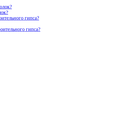
олок?
лок?
оительного гипса?
роительного гипса?