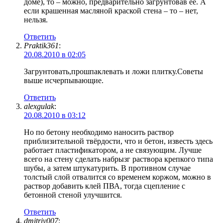
доме), то – можно, предварительно загрунтовав ее. А
если крашенная масляной краской стена – то – нет,
нельзя.
Ответить
Praktik361
:
20.08.2010 в 02:05
Загрунтовать,прошпаклевать и ложи плитку.Советы
выше исчерпывающие.
Ответить
alexgulak
:
20.08.2010 в 03:12
Но по бетону необходимо наносить раствор
приблизительной твёрдости, что и бетон, известь здесь
работает пластификатором, а не связующим. Лучше
всего на стену сделать набрызг раствора крепкого типа
шубы, а затем штукатурить. В противном случае
толстый слой отвалится со временем коржом, можно в
раствор добавить клей ПВА, тогда сцепление с
бетонной стеной улучшится.
Ответить
dmitriy007
: