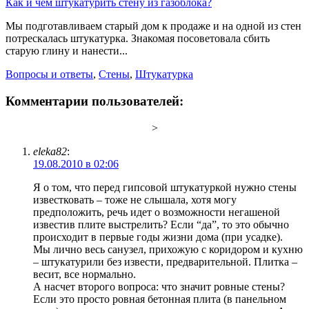
Как и чем штукатурить стену из газоблока?
Мы подготавливаем старый дом к продаже и на одной из стен
потрескалась штукатурка. Знакомая посоветовала сбить
старую глину и нанести...
Вопросы и ответы
,
Стены
,
Штукатурка
Комментарии пользователей:
>
eleka82
:
19.08.2010 в 02:06
Я о том, что перед гипсовой штукатуркой нужно стены
известковать – тоже не слышала, хотя могу
предположить, речь идет о возможности негашеной
известив плите выстрелить? Если “да”, то это обычно
происходит в первые годы жизни дома (при усадке).
Мы лично весь санузел, прихожую с коридором и кухню
– штукатурили без извести, предварительной. Плитка –
весит, все нормально.
А насчет второго вопроса: что значит ровные стены?
Если это просто ровная бетонная плита (в панельном