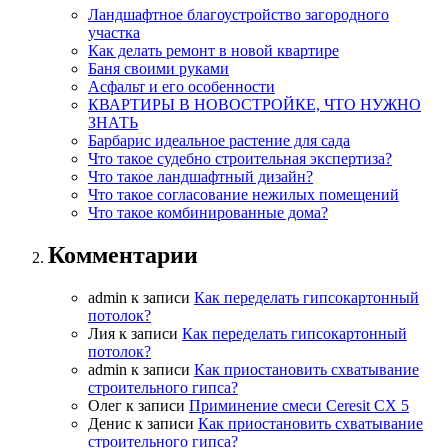
Ландшафтное благоустройство загородного
участка
Как делать ремонт в новой квартире
Баня своими руками
Асфальт и его особенности
КВАРТИРЫ В НОВОСТРОЙКЕ, ЧТО НУЖНО
ЗНАТЬ
Барбарис идеальное растение для сада
Что такое судебно строительная экспертиза?
Что такое ландшафтный дизайн?
Что такое согласование нежилых помещений
Что такое комбинированные дома?
Комментарии
admin
к записи
Как переделать гипсокартонный
потолок?
Лия
к записи
Как переделать гипсокартонный
потолок?
admin
к записи
Как приостановить схватывание
строительного гипса?
Олег
к записи
Приминение смеси Ceresit СХ 5
Денис
к записи
Как приостановить схватывание
строительного гипса?