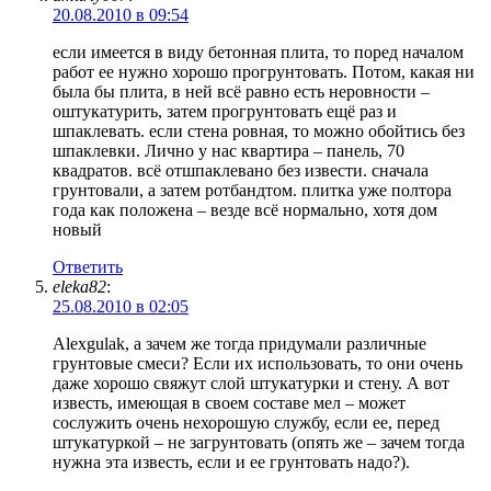
20.08.2010 в 09:54
если имеется в виду бетонная плита, то поред началом
работ ее нужно хорошо прогрунтовать. Потом, какая ни
была бы плита, в ней всё равно есть неровности –
оштукатурить, затем прогрунтовать ещё раз и
шпаклевать. если стена ровная, то можно обойтись без
шпаклевки. Лично у нас квартира – панель, 70
квадратов. всё отшпаклевано без извести. сначала
грунтовали, а затем ротбандтом. плитка уже полтора
года как положена – везде всё нормально, хотя дом
новый
Ответить
eleka82
:
25.08.2010 в 02:05
Alexgulak, а зачем же тогда придумали различные
грунтовые смеси? Если их использовать, то они очень
даже хорошо свяжут слой штукатурки и стену. А вот
известь, имеющая в своем составе мел – может
сослужить очень нехорошую службу, если ее, перед
штукатуркой – не загрунтовать (опять же – зачем тогда
нужна эта известь, если и ее грунтовать надо?).