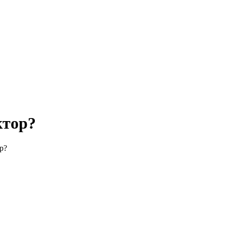
ктор?
р?