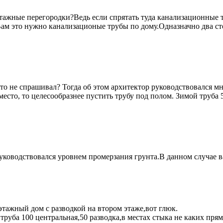
тажные перегородки?Ведь если спрятать туда канализационные 
Вам это нужно канализационые трубы по дому.Одназначно два с
 не спрашивал? Тогда об этом архитектор руководствовался мне
есто, то целесообразнее пустить трубу под полом. Зимой труба 
уководствовался уровнем промерзания грунта.В данном случае 
этажный дом с разводкой на втором этаже,вот глюк.
руба 100 центральная,50 разводка,в местах стыка не каких прям