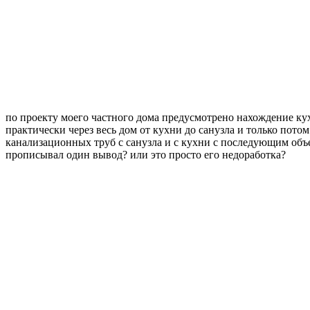
по проекту моего частного дома предусмотрено нахождение кух
практически через весь дом от кухни до санузла и только пото
канализационных труб с санузла и с кухни с последующим объе
прописывал один вывод? или это просто его недоработка?