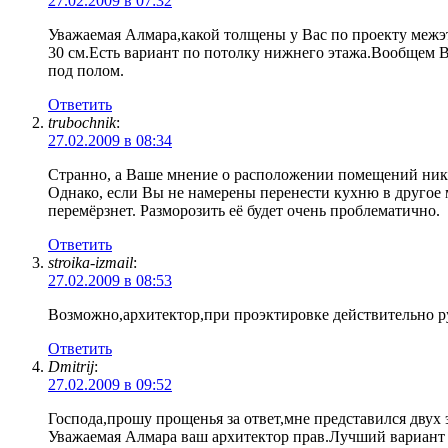
27.02.2009 в 07:32
Уважаемая Алмара,какой толщены у Вас по проекту межэ
30 см.Есть вариант по потолку нижнего этажа.Вообщем 
под полом.
Ответить
trubochnik
:
27.02.2009 в 08:34
Странно, а Ваше мнение о расположении помещений никто
Однако, если Вы не намерены перенести кухню в другое м
перемёрзнет. Разморозить её будет очень проблематично.
Ответить
stroika-izmail
:
27.02.2009 в 08:53
Возможно,архитектор,при проэктировке действительно р
Ответить
Dmitrij
:
27.02.2009 в 09:52
Господа,прошу прощенья за ответ,мне представился двух 
Уважаемая Алмара ваш архитектор прав.Лучший вариант т