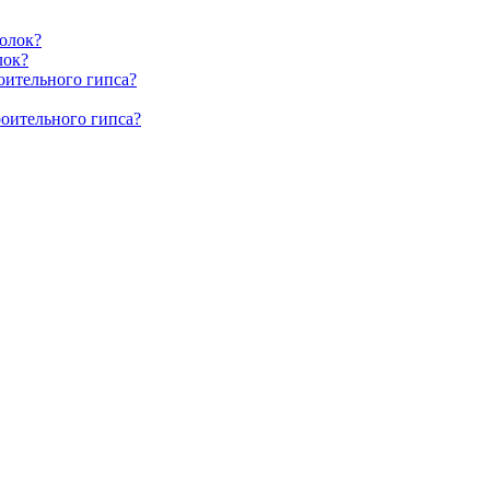
олок?
лок?
оительного гипса?
роительного гипса?