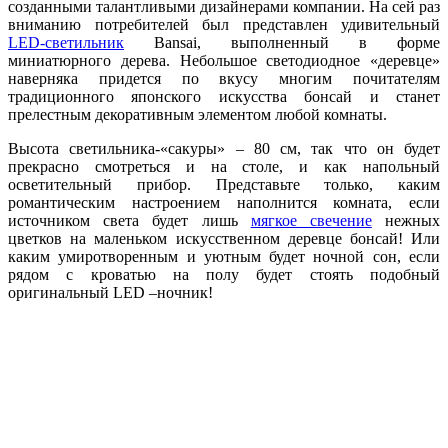
созданными талантливыми дизайнерами компании. На сей раз
вниманию потребителей был представлен удивительный
LED-светильник
Bansai, выполненный в форме
миниатюрного дерева. Небольшое светодиодное «деревце»
наверняка придется по вкусу многим почитателям
традиционного японского искусства бонсай и станет
прелестным декоративным элементом любой комнаты.
Высота светильника-«сакуры» – 80 см, так что он будет
прекрасно смотреться и на столе, и как напольный
осветительный прибор. Представьте только, каким
романтическим настроением наполнится комната, если
источником света будет лишь
мягкое свечение
нежных
цветков на маленьком искусственном деревце бонсай! Или
каким умиротворенным и уютным будет ночной сон, если
рядом с кроватью на полу будет стоять подобный
оригинальный LED –ночник!