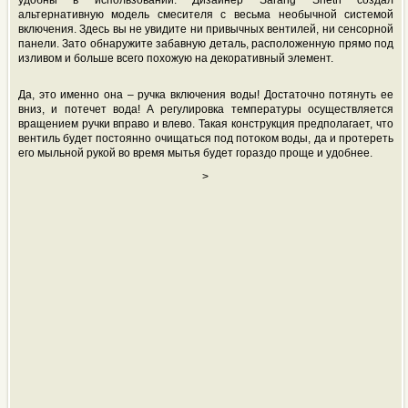
удобны в использовании. Дизайнер Sarang Sheth создал
альтернативную модель смесителя с весьма необычной системой
включения. Здесь вы не увидите ни привычных вентилей, ни сенсорной
панели. Зато обнаружите забавную деталь, расположенную прямо под
изливом и больше всего похожую на декоративный элемент.
Да, это именно она – ручка включения воды! Достаточно потянуть ее
вниз, и потечет вода! А регулировка температуры осуществляется
вращением ручки вправо и влево. Такая конструкция предполагает, что
вентиль будет постоянно очищаться под потоком воды, да и протереть
его мыльной рукой во время мытья будет гораздо проще и удобнее.
>