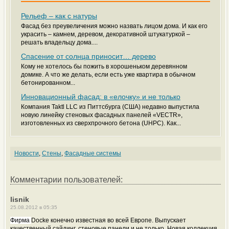
Рельеф – как с натуры
Фасад без преувеличения можно назвать лицом дома. И как его
украсить – камнем, деревом, декоративной штукатуркой –
решать владельцу дома....
Спасение от солнца приносит… дерево
Кому не хотелось бы пожить в хорошеньком деревянном
домике. А что же делать, если есть уже квартира в обычном
бетонированном...
Инновационный фасад: в «елочку» и не только
Компания Taktl LLC из Питтсбурга (США) недавно выпустила
новую линейку стеновых фасадных панелей «VECTR»,
изготовленных из сверхпрочного бетона (UHPC). Как...
Новости
,
Стены
,
Фасадные системы
Комментарии пользователей:
lisnik
25.08.2012 в 05:35
Фирма
Docke конечно известная во всей Европе. Выпускает
качественный сайдинг, стеновые панели и не только. Новая коллекция