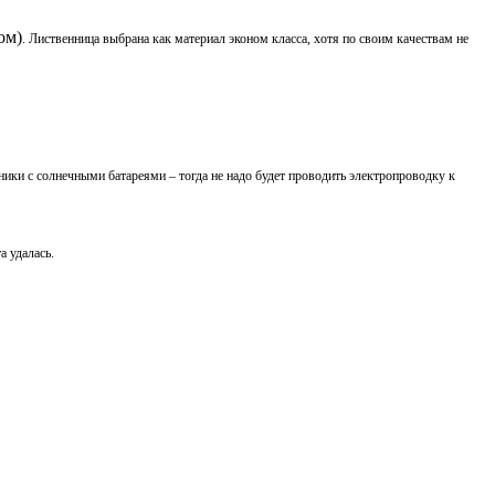
ом)
. Лиственница выбрана как материал эконом класса, хотя по своим качествам не
ики с солнечными батареями – тогда не надо будет проводить электропроводку к
а удалась.