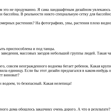
м это не продуманно. Я сама ландшафтным дизайном увлекаюсь и
бассейна. В реальности никто специальную сетку для бассейнов
мерных растениях? На фотографиях, увы, растения плохо видно
ыть приспособлена и под танцы.
 заведения, массовых заездов небольшой группы людей. Такая ч
, совсем неогражденного водоема бегает ребенок. Какая крупна
вила единицу. Если бы этот дизайн предлагался в каком-нибудь о
ет виноват?
и водоем, то безопасный. Какая нелепица!
тного дома обошлось заказчику очень дорого. А что в результа