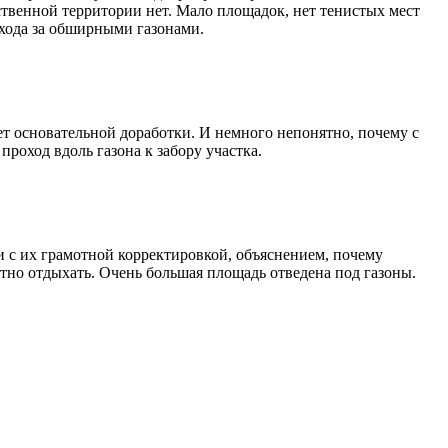
бственной территории нет. Мало площадок, нет тенистых мест
ухода за обширными газонами.
ет основательной доработки. И немного непонятно, почему с
роход вдоль газона к забору участка.
и с их грамотной корректировкой, объяснением, почему
но отдыхать. Очень большая площадь отведена под газоны.