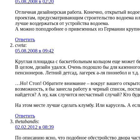
05.08.2008 в 02:20
Отличная дизайнерская работа. Конечно, открытый водое
проектам, предусматривающим строительство водоема или 
лучше воздержаться от устройства водоема.
А можно поподробнее о привезенных из Германии крупно
Ответить
cveta
:
05.08.2008 в 09:42
Круглая площадка с баскетбольным кольцом еще может б
В целом, дизайн удался. Очень подошло бы для казенного
пенсионеров. Летний детсад, лагерек а-ля пионебол и т.д.
…Но! Стоп! Обратите внимание – вокруг вашего открытого
возможность, я бы занесла работу в черный список, поста
найдется? А ну, как случится несчастный случай? Кто буд
На этом месте лучше сделать клумбу. Или карусель. А есл
Ответить
thetabandis
:
02.02.2012 в 08:39
По описанию ясно, что подобное обустройство двора час