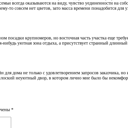
ы семьи всегда оказываются на виду, чувство уединенности на со
ему-то совсем нет цветов, зато масса времени понадобится для 
ном посадки крупномеров, но восточная часть участка еще требу
нибудь уютная зона отдыха, а присутствует странный длинный п
 для дома не только с удовлетворением запросов заказчика, но 
плоский неуютный двор, в котором лично мне было бы некомфорт
ечены
*