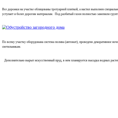
Все дорожки на участке облицованы тротуарной плиткой, а настил выполнен специаль
уступает и более дорогим материалам.
Под разбитый газон полностью заменили грунт
По всему участку оборудована система полива (автомат), проведено декоративное но
светильникам.
Дополнительно вырыт искусственный пруд, в нем планируется высадка водных расте