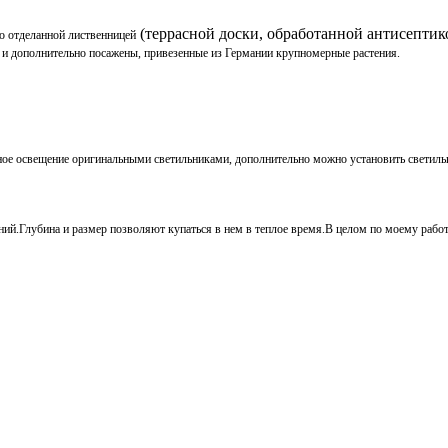
(террасной доски, обработанной антисептик
но отделанной лиственницей
 и дополнительно посажены, привезенные из Германии крупномерные растения.
чное освещение оригинальными светильниками, дополнительно можно установить светильн
ний.
Глубина и размер позволяют купаться в нем в теплое время.
В целом по моему работ