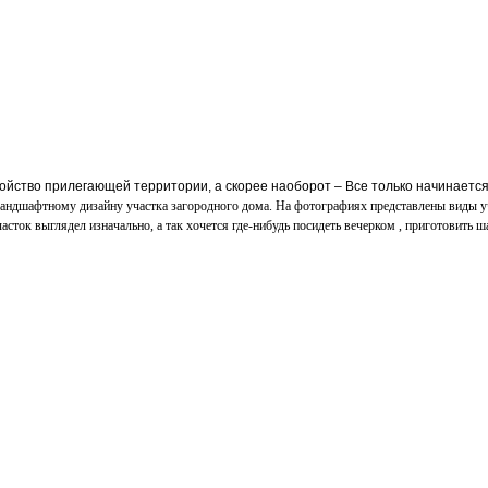
ойство прилегающей территории, а скорее наоборот – Все только начинается
андшафтному дизайну участка загородного дома. На фотографиях представлены виды уч
часток выглядел изначально, а так хочется где-нибудь посидеть вечерком , приготовить