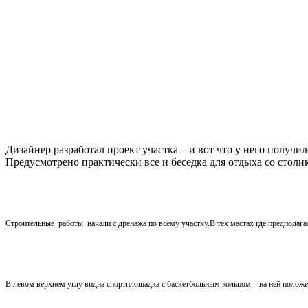
Дизайнер разработал проект участка – и вот что у него получил
Предусмотрено практически все и беседка для отдыха со столи
Строительные
работы
начали с дренажа по всему участку.
В тех местах где предполаг
В левом верхнем углу видна спортплощадка с баскетбольным кольцом – на ней положен