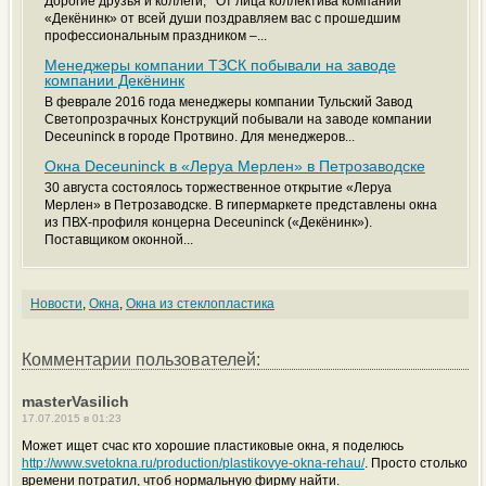
Дорогие друзья и коллеги, От лица коллектива компании
«Декёнинк» от всей души поздравляем вас с прошедшим
профессиональным праздником –...
Менеджеры компании ТЗСК побывали на заводе
компании Декёнинк
В феврале 2016 года менеджеры компании Тульский Завод
Светопрозрачных Конструкций побывали на заводе компании
Deceuninck в городе Протвино. Для менеджеров...
Окна Deceuninck в «Леруа Мерлен» в Петрозаводске
30 августа состоялось торжественное открытие «Леруа
Мерлен» в Петрозаводске. В гипермаркете представлены окна
из ПВХ-профиля концерна Deceuninck («Декёнинк»).
Поставщиком оконной...
Новости
,
Окна
,
Окна из стеклопластика
Комментарии пользователей:
masterVasilich
17.07.2015 в 01:23
Может ищет счас кто хорошие пластиковые окна, я поделюсь
http://www.svetokna.ru/production/plastikovye-okna-rehau/
. Просто столько
времени потратил, чтоб нормальную фирму найти.