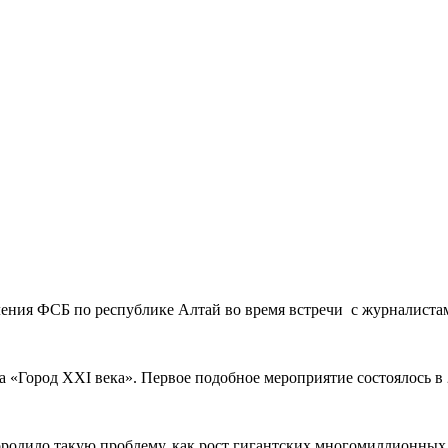
ния ФСБ по республике Алтай во время встречи с журналистами 
а «Город XXI века». Первое подобное мероприятие состоялось в 2
родило такую проблему, как рост гигантских многомиллионных м