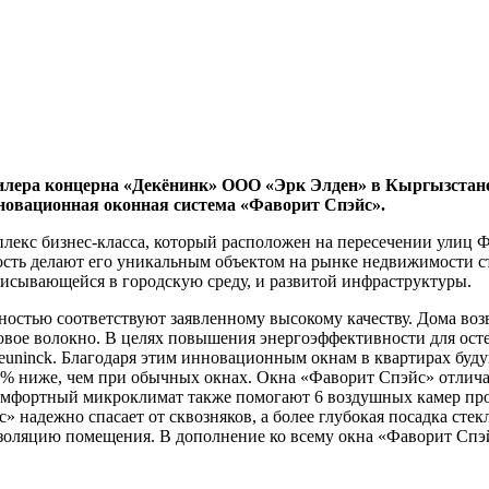
лера концерна «Декёнинк» ООО «Эрк Элден» в Кыргызстане 
новационная оконная система «Фаворит Спэйс».
кс бизнес-класса, который расположен на пересечении улиц Фр
ость делают его уникальным объектом на рынке недвижимости 
исывающейся в городскую среду, и развитой инфраструктуры.
ностью соответствуют заявленному высокому качеству. Дома во
ьтовое волокно. В целях повышения энергоэффективности для о
ninck. Благодаря этим инновационным окнам в квартирах будущ
0% ниже, чем при обычных окнах. Окна «Фаворит Спэйс» отлича
мфортный микроклимат также помогают 6 воздушных камер проф
надежно спасает от сквозняков, а более глубокая посадка стекл
оляцию помещения. В дополнение ко всему окна «Фаворит Спэй