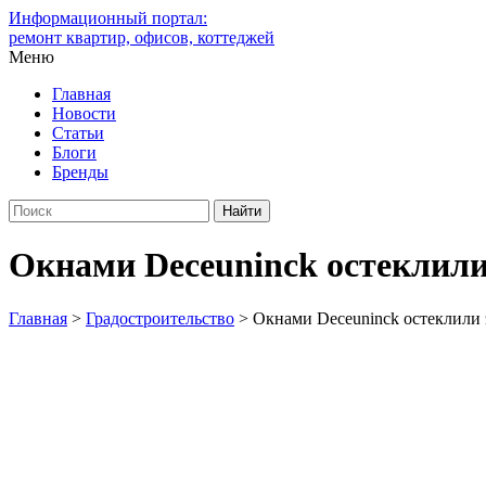
Информационный портал:
ремонт квартир, офисов, коттеджей
Меню
Главная
Новости
Статьи
Блоги
Бренды
Окнами Deceuninck остеклил
Главная
>
Градостроительство
>
Окнами Deceuninck остеклили