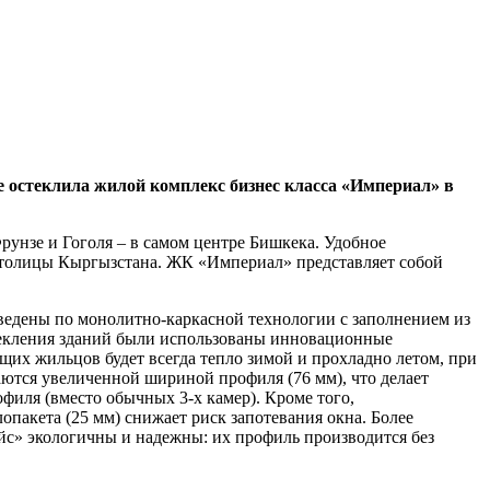
остеклила жилой комплекс бизнес класса «Империал» в
унзе и Гоголя – в самом центре Бишкека. Удобное
столицы Кыргызстана. ЖК «Империал» представляет собой
зведены по монолитно-каркасной технологии с заполнением из
стекления зданий были использованы инновационные
их жильцов будет всегда тепло зимой и прохладно летом, при
ются увеличенной шириной профиля (76 мм), что делает
иля (вместо обычных 3-х камер). Кроме того,
опакета (25 мм) снижает риск запотевания окна. Более
с» экологичны и надежны: их профиль производится без