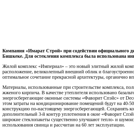
Компания «Имарат Строй» при содействии официального ди
Бишкеке. Для остекления комплекса была использована ин
Жилой комплекс «Империал» – это новый элитный жилой компле
расположение, великолепный внешний облик и благоустроенн
оптимальное сочетание прекрасной архитектуры, органично вп
Материалы, использованные при строительстве комплекса, пол
жженого кирпича. В качестве утеплителя использовано базал
энергосберегающие оконные системы «Фаворит Спэйс» от Deceu
этом затраты на кондиционирование помещений будут на 40-5
конструкцию по-настоящему энергосберегающей. Сохранять ко
дополнительный 3-й контур уплотнения в окне «Фаворит Спэйс» 
широкие стеклопакеты существенно улучшают тепло- и шумоиз
использования свинца и рассчитан на 60 лет эксплуатации.