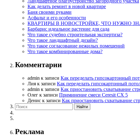
Ландшафтное благоустройство загородного участка
Как делать ремонт в новой квартире
Баня своими руками
Асфальт и его особенности
КВАРТИРЫ В НОВОСТРОЙКЕ, ЧТО НУЖНО ЗН
Барбарис идеальное растение для сада
Что такое судебно строительная экспертиза?
Что такое ландшафтный дизайн?
Что такое согласование нежилых помещений
Что такое комбинированные дома?
Комментарии
admin
к записи
Как переделать гипсокартонный пот
Лия
к записи
Как переделать гипсокартонный пото
admin
к записи
Как приостановить схватывание стр
Олег
к записи
Приминение смеси Ceresit СХ 5
Денис
к записи
Как приостановить схватывание ст
Реклама