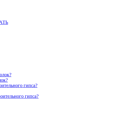
АТЬ
олок?
лок?
оительного гипса?
роительного гипса?