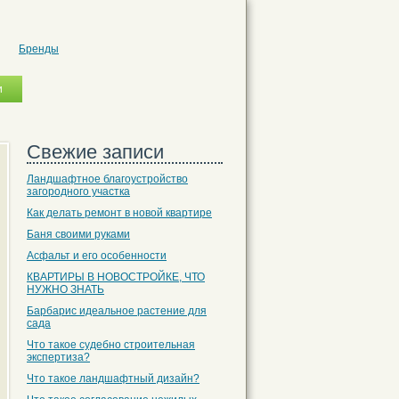
Бренды
Свежие записи
Ландшафтное благоустройство
загородного участка
Как делать ремонт в новой квартире
Баня своими руками
Асфальт и его особенности
КВАРТИРЫ В НОВОСТРОЙКЕ, ЧТО
НУЖНО ЗНАТЬ
Барбарис идеальное растение для
сада
Что такое судебно строительная
экспертиза?
Что такое ландшафтный дизайн?