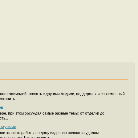
янно взаимодействовать с другими людьми, поддерживая современный
строить...
ов
ере, при этом обсуждая самые разные темы: от отделки до
ть...
 мужчин
строительные работы по дому издревле являются уделом
овечества. Что и говорить,...