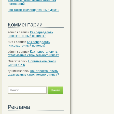
Что такое согласование нежилых
помещений
Что такое комбинированные дома?
Комментарии
admin
к записи
Как переделать
гипсокартонный потолок?
Лия
к записи
Как переделать
гипсокартонный потолок?
admin
к записи
Как приостановить
схватывание строительного гипса?
Олег
к записи
Приминение смеси
Ceresit СХ 5
Денис
к записи
Как приостановить
схватывание строительного гипса?
Реклама