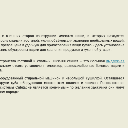
– с внешних сторон конструкции имеются ниши, в которых находятся
оль спальни, гостиной, кухни, объёмов для хранения необходимых вещей.
 превращена в удобную для приготовления пищи кухню. Здесь установлена
ник, обустроены ящики для хранения продуктов и кухонной утвари.
транство гостиной и спальни. Нижняя секция – это большая
выдвижная
альном отсеке установлен телевизор, разнокалиберные боковые ящики и
а.
оборудованный стиральной машиной и небольшой сушилкой. Оставшееся
аружи куба оборудовано множеством полочек и ящиков. Расположение
истемы Cubitat не является конечным – по желанию заказчика они могут
ном порядке.