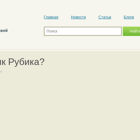
Главная
Новости
Статьи
Блоги
джей
ик Рубика?
а?