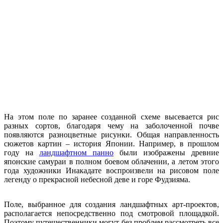
На этом поле по заранее созданной схеме высевается рис
разных сортов, благодаря чему на заболоченной почве
появляются разноцветные рисунки. Общая направленность
сюжетов картин – история Японии. Например, в прошлом
году на
ландшафтном панно
были изображены древние
японские самураи в полном боевом облачении, а летом этого
года художники Инакадате воспроизвели на рисовом поле
легенду о прекрасной небесной деве и горе Фудзияма.
Поле, выбранное для создания ландшафтных арт-проектов,
располагается непосредственно под смотровой площадкой.
Поэтому путешественники могут без проблем рассмотреть все