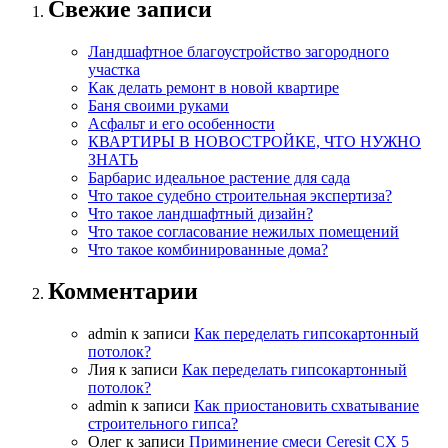
Свежие записи
Ландшафтное благоустройство загородного
участка
Как делать ремонт в новой квартире
Баня своими руками
Асфальт и его особенности
КВАРТИРЫ В НОВОСТРОЙКЕ, ЧТО НУЖНО
ЗНАТЬ
Барбарис идеальное растение для сада
Что такое судебно строительная экспертиза?
Что такое ландшафтный дизайн?
Что такое согласование нежилых помещений
Что такое комбинированные дома?
Комментарии
admin
к записи
Как переделать гипсокартонный
потолок?
Лия
к записи
Как переделать гипсокартонный
потолок?
admin
к записи
Как приостановить схватывание
строительного гипса?
Олег
к записи
Приминение смеси Ceresit СХ 5