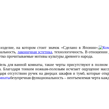
изделие, на котором стоит значок «Сделано в Японии»,
нальность,
лаконичная эстетика
, технологичность. В отношении
 четко прочитываемые мотивы культуры древнего народа.
ебель для ванной комнаты, такие черты присутствуют в полном
а. Благодаря тонким ножкам-полозьям исчезает ощущение масси
даря отсутствию ручек на дверцах шкафов и тумб, которые от
безупречная функциональность – неотъемлемая черта каж