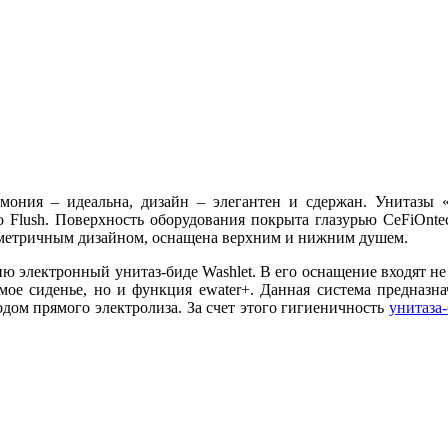
мония – идеальна, дизайн – элегантен и сдержан. Унитазы 
Flush. Поверхность оборудования покрыта глазурью CeFiOntec
ометричным дизайном, оснащена верхним и нижним душем.
ю электронный унитаз-биде Washlet. В его оснащение входят не
мое сиденье, но и функция ewater+. Данная система предназн
одом прямого электролиза. За счет этого гигиеничность
унитаза