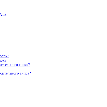
АТЬ
олок?
лок?
оительного гипса?
роительного гипса?