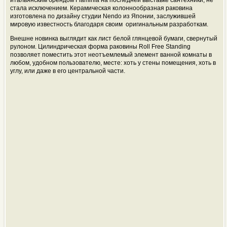
итальянским брендом Flaminia на последней выставке сантехники, не
стала исключением. Керамическая колоннообразная раковина
изготовлена по дизайну студии Nendo из Японии, заслужившей
мировую известность благодаря своим оригинальным разработкам.
Внешне новинка выглядит как лист белой глянцевой бумаги, свернутый
рулоном. Цилиндрическая форма раковины Roll Free Standing
позволяет поместить этот неотъемлемый элемент ванной комнаты в
любом, удобном пользователю, месте: хоть у стены помещения, хоть в
углу, или даже в его центральной части.