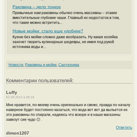
Раковина – дело тонкое
Привычные нам раковины обычно очень массивны – этакие
вместительные глубокие чаши. Главный их недостаток в том,
что такие можно встретить...
Новые мойки: стало еще удобнее?
Кухню без мойки сложно даже вообразить. Ну какая хозяйка
захочет творить кулинарные шедевры, не имея под рукой
источника воды и...
Новости
,
Раковины и мойки
,
Сантехника
Комментарии пользователей:
Luffy
02.08.2012 в 08:18
Мне нравится, по-моему очень оригинально и свежо, правда по началу
наверное будет постоянно казаться, что вода вот вот да выльется из
это раковины по спирали, надеюсь что вскоре и в наши магазины
завезут сие чудо 🙂 .
Ответить
dimon1207