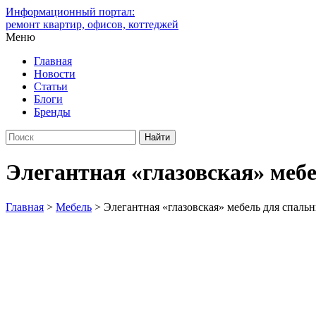
Информационный портал:
ремонт квартир, офисов, коттеджей
Меню
Главная
Новости
Статьи
Блоги
Бренды
Элегантная «глазовская» меб
Главная
>
Мебель
>
Элегантная «глазовская» мебель для спаль