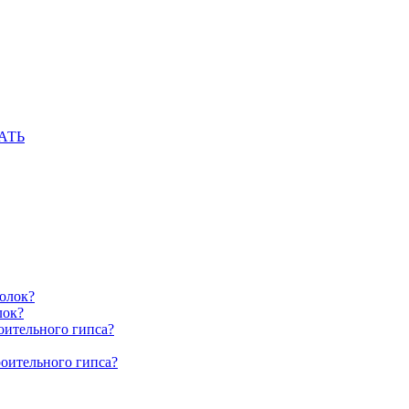
АТЬ
олок?
лок?
оительного гипса?
роительного гипса?