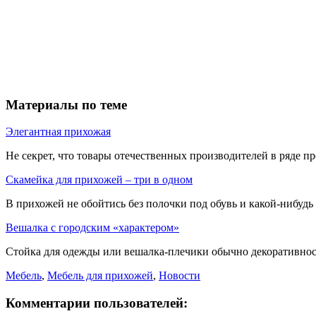
Материалы по теме
Элегантная прихожая
Не секрет, что товары отечественных производителей в ряде пр
Скамейка для прихожей – три в одном
В прихожей не обойтись без полочки под обувь и какой-нибудь 
Вешалка с городским «характером»
Стойка для одежды или вешалка-плечики обычно декоративност
Мебель
,
Мебель для прихожей
,
Новости
Комментарии пользователей: