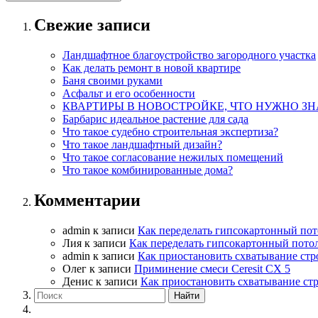
Свежие записи
Ландшафтное благоустройство загородного участка
Как делать ремонт в новой квартире
Баня своими руками
Асфальт и его особенности
КВАРТИРЫ В НОВОСТРОЙКЕ, ЧТО НУЖНО ЗН
Барбарис идеальное растение для сада
Что такое судебно строительная экспертиза?
Что такое ландшафтный дизайн?
Что такое согласование нежилых помещений
Что такое комбинированные дома?
Комментарии
admin
к записи
Как переделать гипсокартонный пот
Лия
к записи
Как переделать гипсокартонный пото
admin
к записи
Как приостановить схватывание стр
Олег
к записи
Приминение смеси Ceresit СХ 5
Денис
к записи
Как приостановить схватывание ст