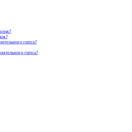
олок?
лок?
оительного гипса?
роительного гипса?