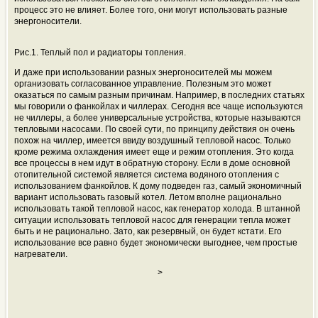
процесс это не влияет. Более того, они могут использовать разные
энергоносители.
Рис.1. Теплый пол и радиаторы топления.
И даже при использовании разных энергоносителей мы можем
организовать согласованное управление. Полезным это может
оказаться по самым разным причинам. Например, в последних статьях
мы говорили о фанкойлах и чиллерах. Сегодня все чаще используются
не чиллеры, а более универсальные устройства, которые называются
тепловыми насосами. По своей сути, по принципу действия он очень
похож на чиллер, имеется ввиду воздушный тепловой насос. Только
кроме режима охлаждения имеет еще и режим отопления. Это когда
все процессы в нем идут в обратную сторону. Если в доме основной
отопительной системой является система водяного отопления с
использованием фанкойлов. К дому подведен газ, самый экономичный
вариант использовать газовый котел. Летом вполне рационально
использовать такой тепловой насос, как генератор холода. В штанной
ситуации использовать тепловой насос для генерации тепла может
быть и не рационально. Зато, как резервный, он будет кстати. Его
использование все равно будет экономически выгоднее, чем простые
нагреватели.
>