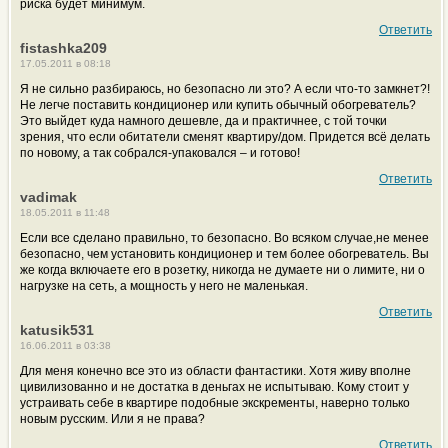
риска будет минимум.
Ответить
fistashka209
17.05.2011 в 08:18
Я не сильно разбираюсь, но безопасно ли это? А если что-то замкнет?!
Не легче поставить кондиционер или купить обычный обогреватель?
Это выйдет куда намного дешевле, да и практичнее, с той точки
зрения, что если обитатели сменят квартиру/дом. Придется всё делать
по новому, а так собрался-упаковался – и готово!
Ответить
vadimak
18.05.2011 в 11:48
Если все сделано правильно, то безопасно. Во всяком случае,не менее
безопасно, чем установить кондиционер и тем более обогреватель. Вы
же когда включаете его в розетку, никогда не думаете ни о лимите, ни о
нагрузке на сеть, а мощность у него не маленькая.
Ответить
katusik531
16.06.2011 в 03:38
Для меня конечно все это из области фантастики. Хотя живу вполне
цивилизованно и не достатка в деньгах не испытываю. Кому стоит у
устраивать себе в квартире подобные экскременты, наверно только
новым русским. Или я не права?
Ответить