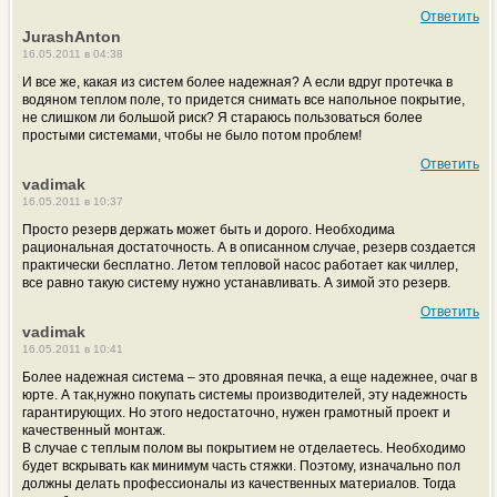
Ответить
JurashAnton
16.05.2011 в 04:38
И все же, какая из систем более надежная? А если вдруг протечка в
водяном теплом поле, то придется снимать все напольное покрытие,
не слишком ли большой риск? Я стараюсь пользоваться более
простыми системами, чтобы не было потом проблем!
Ответить
vadimak
16.05.2011 в 10:37
Просто резерв держать может быть и дорого. Необходима
рациональная достаточность. А в описанном случае, резерв создается
практически бесплатно. Летом тепловой насос работает как чиллер,
все равно такую систему нужно устанавливать. А зимой это резерв.
Ответить
vadimak
16.05.2011 в 10:41
Более надежная система – это дровяная печка, а еще надежнее, очаг в
юрте. А так,нужно покупать системы производителей, эту надежность
гарантирующих. Но этого недостаточно, нужен грамотный проект и
качественный монтаж.
В случае с теплым полом вы покрытием не отделаетесь. Необходимо
будет вскрывать как минимум часть стяжки. Поэтому, изначально пол
должны делать профессионалы из качественных материалов. Тогда