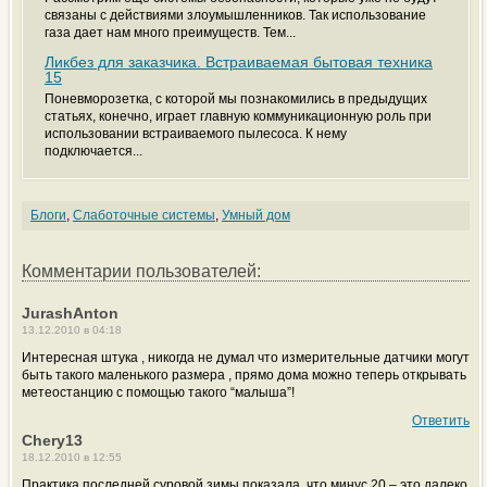
связаны с действиями злоумышленников. Так использование
газа дает нам много преимуществ. Тем...
Ликбез для заказчика. Встраиваемая бытовая техника
15
Поневморозетка, с которой мы познакомились в предыдущих
статьях, конечно, играет главную коммуникационную роль при
использовании встраиваемого пылесоса. К нему
подключается...
Блоги
,
Слаботочные системы
,
Умный дом
Комментарии пользователей:
JurashAnton
13.12.2010 в 04:18
Интересная штука , никогда не думал что измерительные датчики могут
быть такого маленького размера , прямо дома можно теперь открывать
метеостанцию с помощью такого “малыша”!
Ответить
Chery13
18.12.2010 в 12:55
Практика последней суровой зимы показала, что минус 20 – это далеко