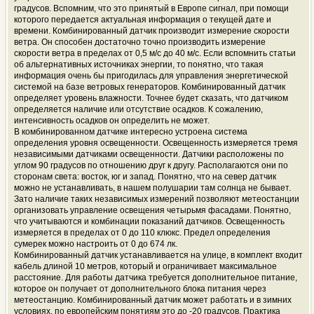
градусов. Вспомним, что это принятый в Европе сигнал, при помощи
которого передается актуальная информация о текущей дате и
времени. Комбинированный датчик производит измерение скорости
ветра. Он способен достаточно точно производить измерение
скорости ветра в пределах от 0,5 м/с до 40 м/с. Если вспомнить статьи
об альтернативных источниках энергии, то понятно, что такая
информация очень бы пригодилась для управления энергетической
системой на базе ветровых генераторов. Комбинированный датчик
определяет уровень влажности. Точнее будет сказать, что датчиком
определяется наличие или отсутствие осадков. К сожалению,
интенсивность осадков он определить не может.
В комбинированном датчике интересно устроена система
определения уровня освещенности. Освещенность измеряется тремя
независимыми датчиками освещенности. Датчики расположены по
углом 90 градусов по отношению друг к другу. Располагаются они по
сторонам света: восток, юг и запад. Понятно, что на север датчик
можно не устанавливать, в нашем полушарии там солнца не бывает.
Зато наличие таких независимых измерений позволяют метеостанции
организовать управление освещения четырьмя фасадами. Понятно,
что учитываются и комбинации показаний датчиков. Освещенность
измеряется в пределах от 0 до 110 клюкс. Предел определения
сумерек можно настроить от 0 до 674 лк.
Комбинированный датчик устанавливается на улице, в комплект входит
кабель длиной 10 метров, который и ограничивает максимальное
расстояние. Для работы датчика требуется дополнительное питание,
которое он получает от дополнительного блока питания через
метеостанцию. Комбинированный датчик может работать и в зимних
условиях, по европейским понятиям это до -20 градусов. Практика