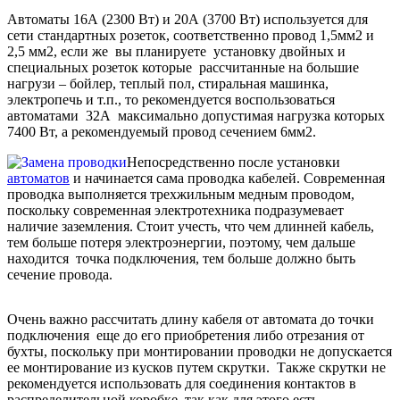
Автоматы 16А (2300 Вт) и 20А (3700 Вт) используется для
сети стандартных розеток, соответственно провод 1,5мм2 и
2,5 мм2, если же вы планируете установку двойных и
специальных розеток которые рассчитанные на большие
нагрузи – бойлер, теплый пол, стиральная машинка,
электропечь и т.п., то рекомендуется воспользоваться
автоматами 32А максимально допустимая нагрузка которых
7400 Вт, а рекомендуемый провод сечением 6мм2.
Непосредственно после установки
автоматов
и начинается сама проводка кабелей. Современная
проводка выполняется трехжильным медным проводом,
поскольку современная электротехника подразумевает
наличие заземления. Стоит учесть, что чем длинней кабель,
тем больше потеря электроэнергии, поэтому, чем дальше
находится точка подключения, тем больше должно быть
сечение провода.
Очень важно рассчитать длину кабеля от автомата до точки
подключения еще до его приобретения либо отрезания от
бухты, поскольку при монтировании проводки не допускается
ее монтирование из кусков путем скрутки. Также скрутки не
рекомендуется использовать для соединения контактов в
распределительной коробке, так как для этого есть