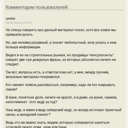
Комментарии пользователей:
amto
09.08.2012 в 02:27
Не спешу говорить про данный материал плохо, хотя все новое мы
привыкли ругать.
Но, как человек разумный, а значит любопытный, хочу узнать о нем
больше информации.
Видел я ее на строительных рынках, но продавцы-“консультанты”
говорят две-три дежурных фразы, из которых абсолютно ничего не
следует.
Так вот, вопросы есть, а ответов пока нет, а мне, между прочим,
визуально материал понравился.
Кто сможет помочь разобраться, например, надо ли его покрывать
лаком?
В бане, понятное дело, ничего не красят, а в доме, на кухне, скажем,
непотемнеет этот кедр за год?
Наш кедр, я имею в виду сибирский кедр, он всегда источает приятный
запах, а канадский пахнет?
Ведь это же важно знать людям, которые собираются заняться
отделкой своего дома, дачи или бани.