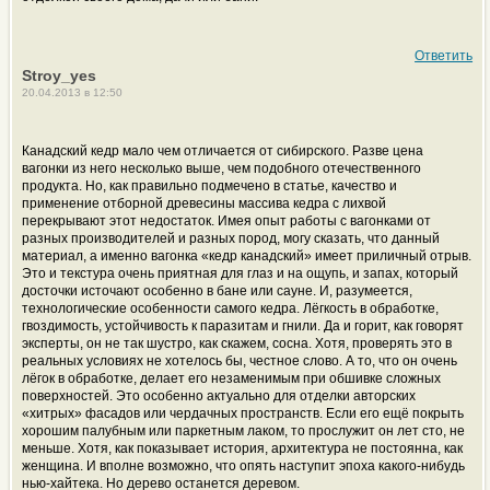
Ответить
Stroy_yes
20.04.2013 в 12:50
Канадский кедр мало чем отличается от сибирского. Разве цена
вагонки из него несколько выше, чем подобного отечественного
продукта. Но, как правильно подмечено в статье, качество и
применение отборной древесины массива кедра с лихвой
перекрывают этот недостаток. Имея опыт работы с вагонками от
разных производителей и разных пород, могу сказать, что данный
материал, а именно вагонка «кедр канадский» имеет приличный отрыв.
Это и текстура очень приятная для глаз и на ощупь, и запах, который
досточки источают особенно в бане или сауне. И, разумеется,
технологические особенности самого кедра. Лёгкость в обработке,
гвоздимость, устойчивость к паразитам и гнили. Да и горит, как говорят
эксперты, он не так шустро, как скажем, сосна. Хотя, проверять это в
реальных условиях не хотелось бы, честное слово. А то, что он очень
лёгок в обработке, делает его незаменимым при обшивке сложных
поверхностей. Это особенно актуально для отделки авторских
«хитрых» фасадов или чердачных пространств. Если его ещё покрыть
хорошим палубным или паркетным лаком, то прослужит он лет сто, не
меньше. Хотя, как показывает история, архитектура не постоянна, как
женщина. И вполне возможно, что опять наступит эпоха какого-нибудь
нью-хайтека. Но дерево останется деревом.