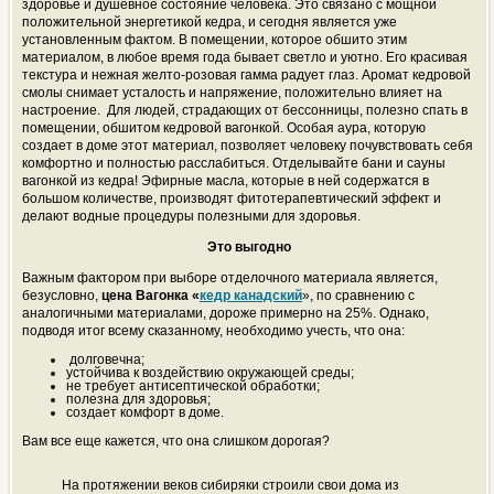
здоровье и душевное состояние человека. Это связано с мощной
положительной энергетикой кедра, и сегодня является уже
установленным фактом. В помещении, которое обшито этим
материалом, в любое время года бывает светло и уютно. Его красивая
текстура и нежная желто-розовая гамма радует глаз. Аромат кедровой
смолы снимает усталость и напряжение, положительно влияет на
настроение. Для людей, страдающих от бессонницы, полезно спать в
помещении, обшитом кедровой вагонкой. Особая аура, которую
создает в доме этот материал, позволяет человеку почувствовать себя
комфортно и полностью расслабиться. Отделывайте бани и сауны
вагонкой из кедра! Эфирные масла, которые в ней содержатся в
большом количестве, производят фитотерапевтический эффект и
делают водные процедуры полезными для здоровья.
Это выгодно
Важным фактором при выборе отделочного материала является,
безусловно,
цена Вагонка «
кедр канадский
», по сравнению с
аналогичными материалами, дороже примерно на 25%. Однако,
подводя итог всему сказанному, необходимо учесть, что она:
долговечна;
устойчива к воздействию окружающей среды;
не требует антисептической обработки;
полезна для здоровья;
создает комфорт в доме.
Вам все еще кажется, что она слишком дорогая?
На протяжении веков сибиряки строили свои дома из