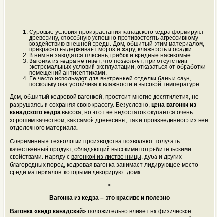
Суровые условия произрастания канадского кедра формируют
древесину, способную успешно противостоять агрессивному
воздействию внешней среды. Дом, обшитый этим материалом,
прекрасно выдерживает мороз и жару, влажность и осадки.
В нем не заводятся плесень, грибок и вредные насекомые.
Вагонка из кедра не гниет, что позволяет, при отсутствии
экстремальных условий эксплуатации, отказаться от обработки
помещений антисептиками.
Ее часто используют для внутренней отделки бань и саун,
поскольку она устойчива к влажности и высокой температуре.
Дом, обшитый кедровой вагонкой, простоит многие десятилетия, не
разрушаясь и сохраняя свою красоту. Безусловно,
цена вагонки из
канадского кедра
высока, но этот ее недостаток окупается очень
хорошим качеством, как самой древесины, так и произведенного из нее
отделочного материала.
Современные технологии производства позволяют получать
качественный продукт, обладающий высокими потребительскими
свойствами. Наряду с
вагонкой из лиственницы
, дуба и других
благородных пород, кедровая вагонка занимает лидирующее место
среди материалов, которыми декорируют дома.
>
Вагонка из кедра – это красиво и полезно
Вагонка «кедр канадский
» положительно влияет на физическое