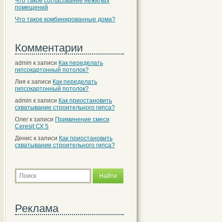
Что такое согласование нежилых
помещений
Что такое комбинированные дома?
Комментарии
admin
к записи
Как переделать
гипсокартонный потолок?
Лия
к записи
Как переделать
гипсокартонный потолок?
admin
к записи
Как приостановить
схватывание строительного гипса?
Олег
к записи
Приминение смеси
Ceresit СХ 5
Денис
к записи
Как приостановить
схватывание строительного гипса?
Реклама