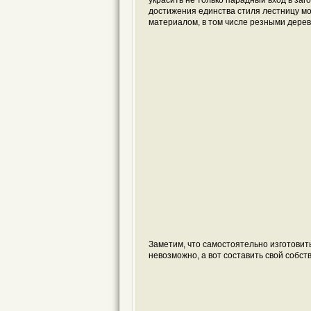
украсить не только парадный вход в за
достижения единства стиля лестницу м
материалом, в том числе резными дере
Заметим, что самостоятельно изготовит
невозможно, а вот составить свой собств