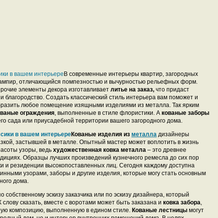
В современные интерьеры квартир, загородных
 ампир, отличающийся помпезностью и вычурностью рельефных форм.
прочие элементы декора изготавливает
литье на заказ,
что придаст
 благородство. Создать классический стиль интерьера вам поможет и
разить любое помещение изящными изделиями из металла. Так ярким
ованые ограждения
, выполненные в стиле флористики. А
кованые заборы
го сада или приусадебной территории вашего загородного дома.
Кованые изделия из
металла
дизайнеры
зкой, застывшей в металле. Опытный мастер может воплотить в жизнь
расоты узоры, ведь
художественная ковка металла
– это древнее
адициях. Образцы лучших произведений кузнечного ремесла до сих пор
ки и резиденции высокопоставленных лиц. Сегодня каждому доступна
инными узорами, заборы и другие изделия, которые могу стать основным
ного дома.
 собственному эскизу заказчика или по эскизу дизайнера, который
лову сказать, вместе с воротами может быть заказана и
ковка забора
,
ную композицию, выполненную в едином стиле.
Кованые лестницы
могут