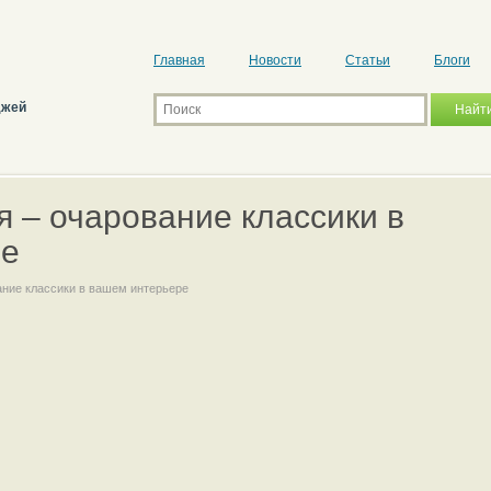
Главная
Новости
Статьи
Блоги
джей
 – очарование классики в
ре
ание классики в вашем интерьере