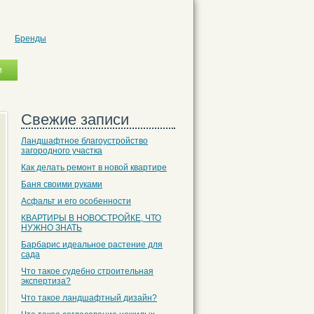
Бренды
Свежие записи
Ландшафтное благоустройство
загородного участка
Как делать ремонт в новой квартире
Баня своими руками
Асфальт и его особенности
КВАРТИРЫ В НОВОСТРОЙКЕ, ЧТО
НУЖНО ЗНАТЬ
Барбарис идеальное растение для
сада
Что такое судебно строительная
экспертиза?
Что такое ландшафтный дизайн?