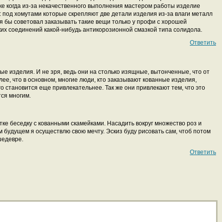
дке когда из-за некачественного выполнения мастером работы изделие
: под хомутами которые скрепляют две детали изделия из-за влаги металл
 я бы советовал заказывать такие вещи только у профи с хорошей
их соединений какой-нибудь антикорозионной смазкой типа солидола.
Ответить
е изделия. И не зря, ведь они на столько изящные, вытонченные, что от
лее, что в основном, многие люди, кто заказывают кованные изделия,
го становится еще привлекательнее.
Так же они привлекают тем, что это
тся многим.
тке беседку с кованными скамейками. Насадить вокруг множество роз и
м будущем я осуществлю свою мечту. Эскиз буду рисовать сам, чтоб потом
шедевре.
Ответить