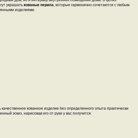
городный дом, но и интерьер внутренних помещений дома. В целях
огут украшать
кованые перила
, которые гармонично сочетаются с любым
вянными изделиями.
ь качественное кованное изделие без определенного опыта практически
енный эскиз, нарисовав его от руки у вас получится.