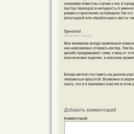
например известны случаи у нас в горо
быстро приходло в негодность.А именно
ржавел и крепление ослабевало.Так что
репутацией или обрабатывать места так
Spectral
06.06.2013 в 01:22
Мое внимание всегда привлекали кованны
них невозможно оторвать взгляд. Тем бо
дизайн придумывают сами, и вещ от это
классические изделия, а классика нрави
Всегда мечтал поставить на дачном учас
любоваться красотой. Возможно в скоро
знать, что и я принимал участие в этом 
Добавить комментарий
Комментарий