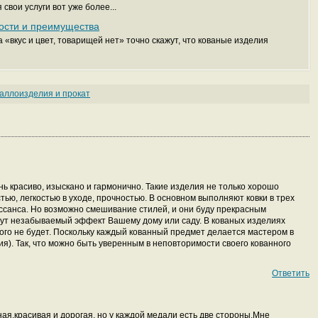
вои услуги вот уже более...
ности и преимущества
а «вкус и цвет, товарищей нет» точно скажут, что кованые изделия
аллоизделия и прокат
нь красиво, изыскано и гармонично. Такие изделия не только хорошо
тью, легкостью в уходе, прочностью. В основном выполняют ковки в трех
нессанса. Но возможно смешивание стилей, и они буду прекрасным
ут незабываемый эффект Вашему дому или саду. В кованых изделиях
кого не будет. Поскольку каждый кованный предмет делается мастером в
я). Так, что можно быть уверенным в неповторимости своего кованного
Ответить
ая,красивая и дорогая, но у каждой медали есть две стороны.Мне