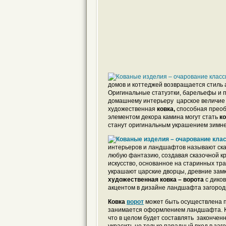
домов и коттеджей возвращается стиль
Оригинальные статуэтки, барельефы и 
домашнему интерьеру царское величие и
художественная
ковка,
способная преоб
элементом декора камина могут стать
к
станут оригинальным украшением зимне
интерьеров и ландшафтов называют ска
любую фантазию, создавая сказочной к
искусство, основанное на старинных тр
украшают царские дворцы, древние зам
художественная ковка – ворота
с диков
акцентом в дизайне ландшафта загород
Ковка
ворот
может быть осуществлена по
занимается оформлением ландшафта. К с
что в целом будет составлять закончен