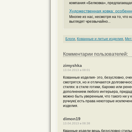
компания «Белковка», предлагающая с
Художественная ковка: особен
Многие из нас, несмотря на то, что н
выглядят чрезвычайно...
Блоги
,
Кованные и литые изделия
,
Мет
Комментарии пользователей:
zimyshka
13.04.2013 в 08:01
Кованные изделия- это, безусловно, оче
смотрятся, но и отличаются долговечнос
стилях: в стиле готики, барокко или ре
дополнением любого интерьера, придад
можно быть уверенным, что такого ни у 
ручную( есть права некоторые исключени
изделия.
dimon19
13.04.2013 в 08:38
Кванные издели вещь безусловно стильн