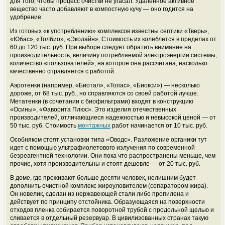
для того, чтобы процесс очистки не угасал. Удаленное активное
вещество часто добавляют в компостную кучу — оно годится на
удобрение.
Из готовых «к употреблению» комплексов известны септики «Тверь»,
«Юбас», «Толбио», «Эколайн». Стоимость их колеблется в пределах от
60 до 120 тыс. руб. При выборе следует обратить внимание на
производительность, величину потребляемой электроэнергии системы,
количество «пользователей», на которое она рассчитана, насколько
качественно справляется с работой.
Аэротенки (например, «Биотал», «Топас», «Биокси») — несколько
дороже, от 68 тыс. руб., но справляются со своей работой лучше.
Метатенки (в сочетании с биофильтрами) входят в конструкцию
«Осины», «Фаворита Плюс». Это изделия отечественных
производителей, отличающиеся надежностью и невысокой ценой — от
50 тыс. руб. Стоимость
монтажных
работ начинается от 10 тыс. руб.
Особняком стоят установки типа «Оводс». Разложение органики тут
идет с помощью ультрафиолетового излучения по современной
безреагентной технологии. Они пока что распространены меньше, чем
прочие, хотя производительны и стоят дешевле — от 20 тыс. руб.
В доме, где проживают больше десяти человек, нелишним будет
дополнить очистной комплекс жироуловителем (сепаратором жира).
Он невелик, сделан из нержавеющей стали либо пропилена и
действует по принципу отстойника. Образующаяся на поверхности
отходов пленка собирается поворотной трубой с продольной щелью и
сливается в отдельный резервуар. В цивилизованных странах такую