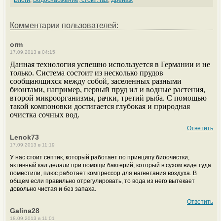
Блоги
,
Водоснабжение, стоки, газ
,
Дренаж
Комментарии пользователей:
orm
17.09.2013 в 04:15
Данная технология успешно используется в Германии и не
только. Система состоит из несколько прудов
сообщающихся между собой, заселенных разными
бионтами, например, первый пруд ил и водные растения,
второй микроорганизмы, рачки, третий рыба. С помощью
такой компоновки достигается глубокая и природная
очистка сочных вод.
Ответить
Lenok73
17.09.2013 в 11:19
У нас стоит септик, который работает по принципу биоочистки,
активный кал делали при помощи бактерий, который в сухом виде туда
поместили, плюс работает компрессор для нагнетания воздуха. В
общем если правильно отрегулировать, то вода из него вытекает
довольно чистая и без запаха.
Ответить
Galina28
18.09.2013 в 11:01