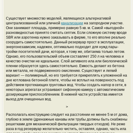
Существует множество моделей, являющихся альтернативой
централизованной или уличной
канализации
на загородном участке.
Они занимают площадь, примерно равную 5 кв. м. Самой «выгодной»
разновидностью принято считать септик. Если сложную систему вроде
SBR или аэротенка нужно заказывать в фирме, то его вполне реально
соорудить самостоятельно. Данный резервуар прост в эксплуатации,
энергонезависим, надежен, оптимально подходит для нужд пары-
тройки посетителей дачи, которая, к тому же, обитаема только летом.
Однако, его пользовательский объем составляет 250 л на человека и
качество очистки не идеальное. Слой активного ила или биологической
пленки образуется здесь самостоятельно. Емкость делают из бетона
или металла, не подверженного окислению. Существует и легкий
вариант — полимерный, но его требуется прикреплять к уложенной на
дне котлована бетонной плите, чтобы не всплыл на поверхность под
действием протекающих грунтовых вод. Чтобы создать напор в сети, в
некоторых агрегатах устраивают сифонную камеру с автоматическим
дозирующим приспособлением. В нижней части устройства имеется
выход для очищенных вод.
>
Располагать конструкцию следует на расстоянии не менее 5 м от дома,
глубоко в земле (дренажные канавы или трубы должны быть снабжены
решетками для механической фильтрации твердых отходов). Не реже
раза в год резервуар желательно чистить, оставляя, однако, часть ила