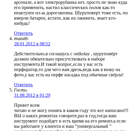
арсенале, а вот электрорубанка нет, просто не знаю куда
его применить, настил классических полов как-то
неактулен из-за дороговизны. Шуруповерт тоже есть, но
вмерли батареи, кстати, как их оживить, знает кто-
нибудь?
Ответить
mazuth
:
28.01.2012 в 08:52
Действительно,я соглашусь с onikolay , шуруповёрт
должен обязательно присутствовать в наборе
инструмента.И такой вопрос,если у вас есть
перфоратор,то для чего вам дрель,ведь как я вижу на
фото,у вас есть на перфе насадка под обычные свёрла!
Ответить
Гость
:
31.08.2012 в 01:29
Привет всем
читаю и не могу понять в каком году это все написано!!!
ВЫ о каких ремонтах говорите,раз в год,тогда ваш
инструмент подойдет и есть время на его ремонт,а если
вы работаате у клиента и ваш “универсальный ”