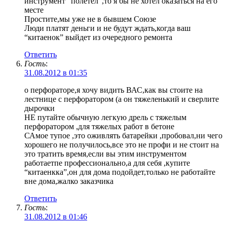
инструмент “полетел”,то я бы не хотел оказаться на его
месте
Простите,мы уже не в бывшем Союзе
Люди платят деньги и не будут ждать,когда ваш
“китаенок” выйдет из очередного ремонта
Ответить
Гость
:
31.08.2012 в 01:35
о перфораторе,я хочу видить ВАС,как вы стоите на
лестнице с перфоратором (а он тяжеленький и сверлите
дырочки
НЕ путайте обычную легкую дрель с тяжелым
перфоратором ,для тяжелых работ в бетоне
САмое тупое ,это оживлять батарейки ,пробовал,ни чего
хорошего не получилось,все это не профи и не стоит на
это тратить время,если вы этим инструментом
работаетпе профессионально,а для себя ,купите
“китаенкка”,он для дома подойдет,только не работайте
вне дома,жалко заказчика
Ответить
Гость
:
31.08.2012 в 01:46