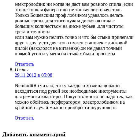
электролобзик ни когда не даст вам ровного спила ,если
это не тонкая фанера или не тонкая листовая сталь
Только Бошевским проф лобзиком удавалось делать
ровные срезы ,для этого нужна дисковая пила с
большим количеством на диске зубьев ,для чистоты
среза и точности
если вам нужно пелить точно и что бы стыки прилегали
друг к другу ,то для этого нужен станочек с дисковой
пилой (накололся на китаенке),он не давал точный
прямой угол и у меня на стыках были просветы
Ответить
Гость
:
29.11.2012 в 05:08
NemfortttЯ считаю, что у каждого хозяина должны
находиться под рукой все необходимые инструменты
для ремонта квартиры. Покупать много не надо тек, как
можно обойтись перфоратором, электролобзиком на
крайний случай можно приобрести шуруповерт.
Ответить
Добавить комментарий