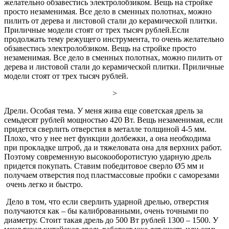
желательно обзавестись электролобзиком. Вещь на стройке
просто незаменимая. Все дело в сменных полотнах, можно
пилить от дерева и листовой стали до керамической плитки.
Приличные модели стоят от трех тысяч рублей.Если
продолжать тему режущего инструмента, то очень желательно
обзавестись электролобзиком. Вещь на стройке просто
незаменимая. Все дело в сменных полотнах, можно пилить от
дерева и листовой стали до керамической плитки. Приличные
модели стоят от трех тысяч рублей.
>
Дрели. Особая тема. У меня жива еще советская дрель за
семьдесят рублей мощностью 420 Вт. Вещь незаменимая, если
придется сверлить отверстия в металле толщиной 4-5 мм.
Плохо, что у нее нет функции долбежки, а она необходима
при прокладке штроб, да и тяжеловата она для верхних работ.
Поэтому современную высокооборотистую ударную дрель
придется покупать. Ставим победитовое сверло
Ø
5 мм и
получаем отверстия под пластмассовые пробки с саморезами
очень легко и быстро.
Дело в том, что если сверлить ударной дрелью, отверстия
получаются как – бы калиброванными, очень точными по
диаметру. Стоит такая дрель до 500 Вт рублей 1300 – 1500. У