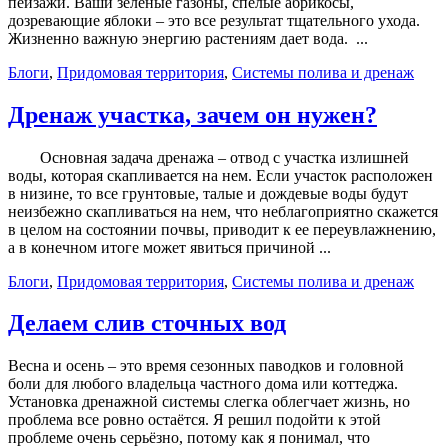
пейзажи. Ваши зеленые газоны, спелые абрикосы,
дозревающие яблоки – это все результат тщательного ухода.
Жизненно важную энергию растениям дает вода. ...
Блоги
,
Придомовая территория
,
Системы полива и дренаж
Дренаж участка, зачем он нужен?
Основная задача дренажа – отвод с участка излишней
воды, которая скапливается на нем. Если участок расположен
в низине, то все грунтовые, талые и дождевые воды будут
неизбежно скапливаться на нем, что неблагоприятно скажется
в целом на состоянии почвы, приводит к ее переувлажнению,
а в конечном итоге может явиться причиной ...
Блоги
,
Придомовая территория
,
Системы полива и дренаж
Делаем слив сточных вод
Весна и осень – это время сезонных паводков и головной
боли для любого владельца частного дома или коттеджа.
Установка дренажной системы слегка облегчает жизнь, но
проблема все ровно остаётся. Я решил подойти к этой
проблеме очень серьёзно, потому как я понимал, что