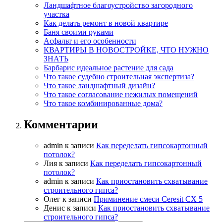
Ландшафтное благоустройство загородного
участка
Как делать ремонт в новой квартире
Баня своими руками
Асфальт и его особенности
КВАРТИРЫ В НОВОСТРОЙКЕ, ЧТО НУЖНО
ЗНАТЬ
Барбарис идеальное растение для сада
Что такое судебно строительная экспертиза?
Что такое ландшафтный дизайн?
Что такое согласование нежилых помещений
Что такое комбинированные дома?
Комментарии
admin
к записи
Как переделать гипсокартонный
потолок?
Лия
к записи
Как переделать гипсокартонный
потолок?
admin
к записи
Как приостановить схватывание
строительного гипса?
Олег
к записи
Приминение смеси Ceresit СХ 5
Денис
к записи
Как приостановить схватывание
строительного гипса?