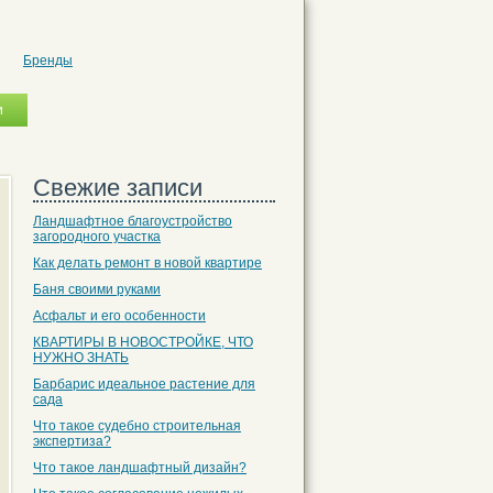
Бренды
Свежие записи
Ландшафтное благоустройство
загородного участка
Как делать ремонт в новой квартире
Баня своими руками
Асфальт и его особенности
КВАРТИРЫ В НОВОСТРОЙКЕ, ЧТО
НУЖНО ЗНАТЬ
Барбарис идеальное растение для
сада
Что такое судебно строительная
экспертиза?
Что такое ландшафтный дизайн?