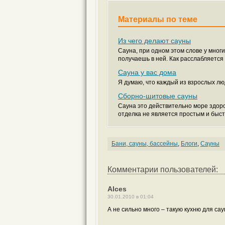
Материалы по теме
Из чего делают сауны
Сауна, при одном этом слове у мног
получаешь в ней. Как расслабляется в
Сауна у вас дома
Я думаю, что каждый из взрослых люд
Сборно-щитовые сауны
Сауна это действительно море здоро
отделка не является простым и быст
Бани, сауны, бассейны
,
Блоги
,
Сауны
Комментарии пользователей:
Alces
30.01.2010 в 01:04
А не сильно много – такую кухню для сау