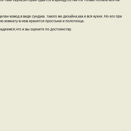
все-таки сауна,которая сдается в аренду.Остается только полагаться на
делан комод в виде сундука
такого же дизайна,как и вся кухня..Но его при
ю комнату-в нем хранятся простыни и полотенца.
еемся,что и вы оцените по достоинству.