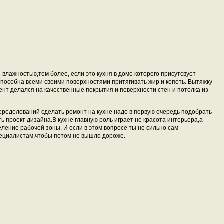
ажностью,тем более, если это кухня в доме которого присутсвует
 способна всеми своими поверхностями притягивать жир и копоть. Вытяжку
ент делался на качественные покрытия и поверхности стен и потолка из
ределований сделать ремонт на кухне надо в первую очередь подобрать
ть проект дизайна.В кухне главную роль играет не красота интерьера,а
ение рабочей зоны. И если в этом вопросе ты не сильно сам
пециалистам,чтобы потом не вышло дороже.