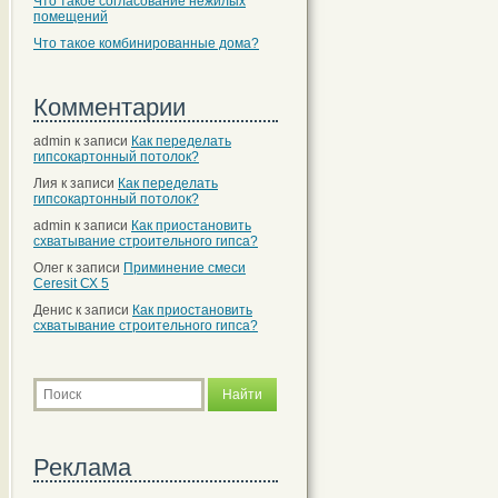
Что такое согласование нежилых
помещений
Что такое комбинированные дома?
Комментарии
admin
к записи
Как переделать
гипсокартонный потолок?
Лия
к записи
Как переделать
гипсокартонный потолок?
admin
к записи
Как приостановить
схватывание строительного гипса?
Олег
к записи
Приминение смеси
Ceresit СХ 5
Денис
к записи
Как приостановить
схватывание строительного гипса?
Реклама