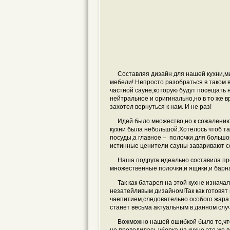
Составляя дизайн для нашей кухни,м
мебели! Непросто разобраться в таком в
частной сауне,которую будут посещать н
нейтральное и оригинально,но в то же 
захотел вернуться к нам. И не раз!
Идей было множество,но к сожалению
кухни была небольшой.Хотелось чтоб т
посуды,а главное –
полочки для большо
истинные ценители сауны заваривают се
Наша подруга идеально составила про
множественные полочки,и ящики,и барна
Так как батарея на этой кухне изнач
незатейливым дизайном!Так как готовят 
чаепитием,следовательно особого жара 
станет весьма актуальным в данном слу
Вожможно нашей ошибкой было то,что