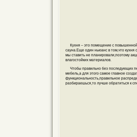
Кухня – это помещение с повышенной вл
сауна.Еще один ньюанс в том,что кухня
мы ставить не планировали,поэтому акц
влагостойких материалов.
Чтобы правильно без последующих пе
мебель,а для этого самое главное созда
функциональность,правильное распредел
разбираешься,то лучше обратиться к с