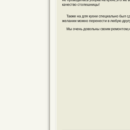
не проводилась уборка на кухне,это же 
качество столешницы!
Также на для кухни специально был с
желании можно перенести в любую другу
Мы очень довольны своим ремонтом,над