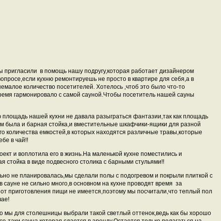
ы пригласили
в помощь нашу подругу,которая работает дизайнером
опросе,если кухню ремонтируешь не просто в квартире для себя,а в
емалое количество посетителей. Хотелось ,чтоб это было что-то
время гармонировало с самой сауной.Чтобы посетитель нашей сауны
 площадь нашей кухни не давала разыграться фантазии,так как площадь
ам была и барная стойка,и вместительные шкафчики-ящики для разной
го количества емкостей,в которых находятся различные травы,которые
бе в чай!!
ект и воплотила его в жизнь.На маленькой кухне поместились и
я стойка в виде подвесного столика с барными стульями!!
ально не планировалась,мы сделали полы с подогревом и покрыли плиткой с
в сауне не сильно много,в основном на кухне проводят время
за
от приготовления пищи не имеется,поэтому мы посчитали,что теплый пол
чае!
 мы для столешницы выбрали такой светлый оттенок,ведь как бы хорошо