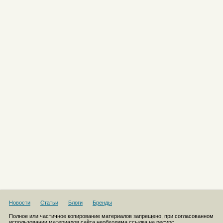
Новости
Статьи
Блоги
Бренды
Полное или частичное копирование материалов запрещено, при согласованном
использовании материалов сайта необходима ссылка на ресурс.