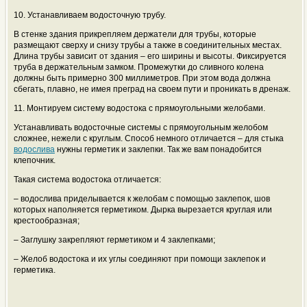
10. Устанавливаем водосточную трубу.
В стенке здания прикрепляем держатели для трубы, которые
размещают сверху и снизу трубы а также в соединительных местах.
Длина трубы зависит от здания – его ширины и высоты. Фиксируется
труба в держательным замком. Промежутки до сливного колена
должны быть примерно 300 миллиметров. При этом вода должна
сбегать, плавно, не имея преград на своем пути и проникать в дренаж.
11. Монтируем систему водостока с прямоугольными желобами.
Устанавливать водосточные системы с прямоугольным желобом
сложнее, нежели с круглым. Способ немного отличается – для стыка
водослива
нужны герметик и заклепки. Так же вам понадобится
клепочник.
Такая система водостока отличается:
– водослива приделывается к желобам с помощью заклепок, шов
которых наполняется герметиком. Дырка вырезается круглая или
крестообразная;
– Заглушку закрепляют герметиком и 4 заклепками;
– Желоб водостока и их углы соединяют при помощи заклепок и
герметика.