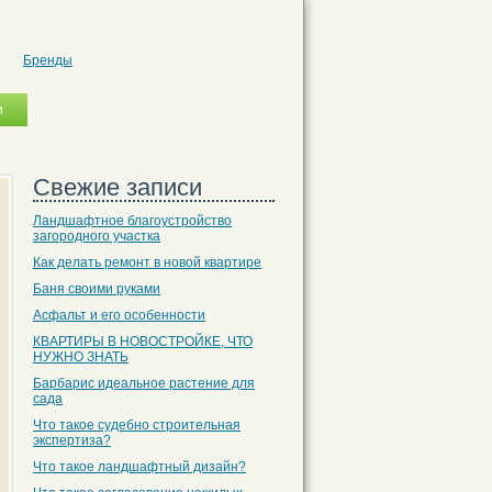
Бренды
Свежие записи
Ландшафтное благоустройство
загородного участка
Как делать ремонт в новой квартире
Баня своими руками
Асфальт и его особенности
КВАРТИРЫ В НОВОСТРОЙКЕ, ЧТО
НУЖНО ЗНАТЬ
Барбарис идеальное растение для
сада
Что такое судебно строительная
экспертиза?
Что такое ландшафтный дизайн?