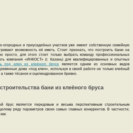
о-огородных и приусадебных участков уже имеют собственную семейную
атривают возможность её иметь. Стоит признать, что построить баню на
но просто, для этого стоит только выбрать команду профессиональных
тать компания «ИНКОСТ» (г. Казань) для квалифицированных и опытных
ь под ключ из клеёного бруса
является одним из основных видов
еревянные дома «под ключ», используя в своей работе не только клеёный
, а также тёсаное и оцилиндрованное бревно.
троительства бани из клеёного бруса
ый брус является передовым и весьма перспективным строительным
целому ряду параметров своих самых главных конкурентов. В частности,
как: