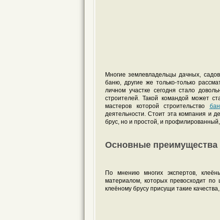
Многие землевладельцы дачных, садов
баню, другие же только-только рассм
личном участке сегодня стало доволь
строителей. Такой командой может с
мастеров которой строительство
бан
деятельности. Стоит эта компания и д
брус, но и простой, и профилированный
Основные преимущества с
По мнению многих экспертов, клеён
материалом, которых превосходит по 
клеёному брусу присущи такие качества, 