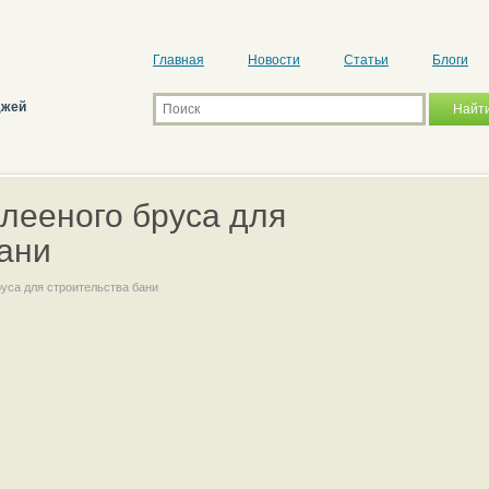
Главная
Новости
Статьи
Блоги
джей
лееного бруса для
бани
уса для строительства бани