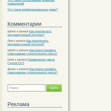
Что такое согласование нежилых
помещений
Что такое комбинированные дома?
Комментарии
admin
к записи
Как переделать
гипсокартонный потолок?
Лия
к записи
Как переделать
гипсокартонный потолок?
admin
к записи
Как приостановить
схватывание строительного гипса?
Олег
к записи
Приминение смеси
Ceresit СХ 5
Денис
к записи
Как приостановить
схватывание строительного гипса?
Реклама