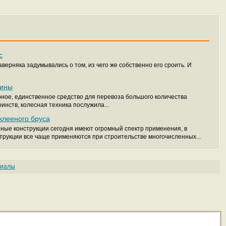
с
верняка задумывались о том, из чего же собственно его сроить. И
сины
рное, единственное средство для перевоза большого количества
нств, колесная техника послужила...
клееного бруса
ые конструкции сегодня имеют огромный спектр применения, в
трукции все чаще применяются при строительстве многочисленных...
риалы