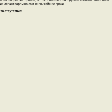
ная сборка материала, за счёт наличия на брусьях системы «шип-паз»
ия лёгким паром на самые ближайшие сроки.
это отсутствие: