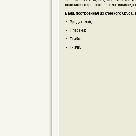
• Оперативная, надёжная и качествен
позволяет перенести начало наслажден
Баня, построенная из клеёного бруса, 
• Вредителей;
• Плесени;
• Грибка;
• Гнили.