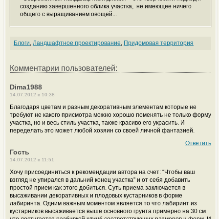
созданию завершенного облика участка, не имеющее ничего
общего с выращиванием овощей...
Блоги
,
Ландшафтное проектирование
,
Придомовая территория
Комментарии пользователей:
Dima1988
14.07.2012 в 10:38
Благодаря цветам и разным декоративным элементам которые не
требуют не какого присмотра можно хорошо поменять не только форму
участка, но и весь стиль участка, также красиво его украсить. И
переделать это может любой хозяин со своей личной фантазией.
Ответить
Гость
14.07.2012 в 11:51
Хочу присоединиться к рекомендации автора на счет: “Чтобы ваш
взгляд не упирался в дальний конец участка” и от себя добавить
простой прием как этого добиться. Суть приема заключается в
высаживании декоративных и плодовых кустарников в форме
лабиринта. Одним важным моментом является то что лабиринт из
кустарников высаживается выше основного грунта примерно на 30 см