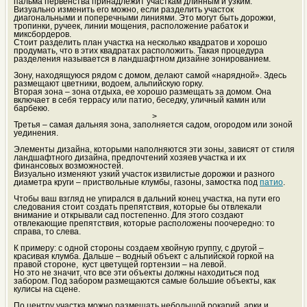
пальма первенства принадлежит участкам длинным и узким.
Визуально изменить его можно, если разделить участок
диагональными и поперечными линиями. Это могут быть дорожки,
тропинки, ручеек, линии мощения, расположение рабаток и
миксбордеров.
Стоит разделить план участка на несколько квадратов и хорошо
продумать, что в этих квадратах расположить. Такая процедура
разделения называется в ландшафтном дизайне зонированием.
Зону, находящуюся рядом с домом, делают самой «нарядной». Здесь
размещают цветники, водоем, альпийскую горку.
Вторая зона – зона отдыха, ее хорошо размещать за домом. Она
включает в себя террасу или патио, беседку, уличный камин или
барбекю.
>
Третья – самая дальняя зона, заполняется садом, огородом или зоной
уединения.
Элементы дизайна, которыми наполняются эти зоны, зависят от стиля
ландшафтного дизайна, предпочтений хозяев участка и их
финансовых возможностей.
Визуально изменяют узкий участок извилистые дорожки и разного
диаметра круги – приствольные клумбы, газоны, замостка под
патио
.
Чтобы ваш взгляд не упирался в дальний конец участка, на пути его
следования стоит создать препятствия, которые бы отвлекали
внимание и открывали сад постепенно. Для этого создают
отвлекающие препятствия, которые расположены поочередно: то
справа, то слева.
К примеру: с одной стороны создаем хвойную группу, с другой –
красивая клумба. Дальше – водный объект с альпийской горкой на
правой стороне, куст цветущей гортензии – на левой.
Но это не значит, что все эти объекты должны находиться под
забором. Под забором размещаются самые большие объекты, как
кулисы на сцене.
По центру участка можно размещать небольшой рокарий, арки и