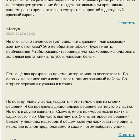
что достигается разбивкой клумб соответствующих размеров и форм. И
последующее укрепление бортов декоративным или природным
камнем, равно привлекательно смотрится и простой и доступный
красный кирпич.
Ответить
stasya
08.09.2012 в 01:02
Не очень ясно зачем советуют заполнить дальний план красным и
желтым оттенками? Это же обратный эффект будет иметь,
приближения. Чтобы расширить границы учатска хорошо использовать
холодные цвета: синий, голубой, лиловый, белый.
Есть ещё два прекрасных приема, которые можно посоветовать. Во-
первых: по возможности использовать заимствованный пейзаж. Во-
вторых: зеркала актуальны и в садах.
По поводу плана участка, квадраты – это только одно из многих
решений. Я бы предпочла диагональное решение вытянутого участка.
Но есть и другие варианты. Скажем, много примеров можно найти в
садах восточных. Они часто вытянутые. Очень интересные решения
бывают у японских мастеров. В общем, советую нарисовать не один, а
несколько планов предполагаемого сада и потом выбрать лучший.
Ответить