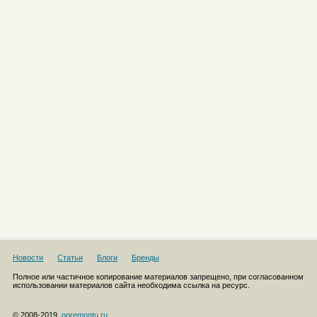
Новости
Статьи
Блоги
Бренды
Полное или частичное копирование материалов запрещено, при согласованном
использовании материалов сайта необходима ссылка на ресурс.
© 2008-2019,
poremontu.ru