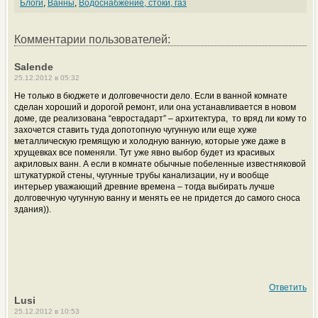
Блоги
,
Ванны
,
Водоснабжение, стоки, газ
Комментарии пользователей:
Salende
25.12.2012 в 05:32
Не только в бюджете и долговечности дело. Если в ванной комнате
сделан хороший и дорогой ремонт, или она устанавливается в новом
доме, где реализована “евростадарт” – архитектура, то вряд ли кому то
захочется ставить туда допотопную чугунную или еще хуже
металлическую гремящую и холодную ванную, которые уже даже в
хрущевках все поменяли. Тут уже явно выбор будет из красивых
акриловых ванн. А если в комнате обычные побеленные известняковой
штукатуркой стены, чугунные трубы канализации, ну и вообще
интерьер уважающий древние времена – тогда выбирать лучше
долговечную чугунную ванну и менять ее не придется до самого сноса
здания)).
Ответить
Lusi
25.12.2012 в 10:53