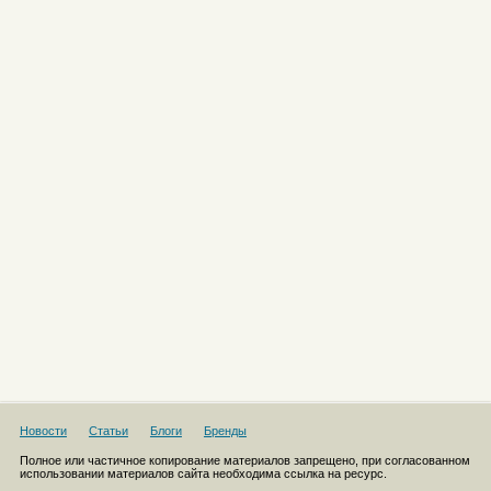
Новости
Статьи
Блоги
Бренды
Полное или частичное копирование материалов запрещено, при согласованном
использовании материалов сайта необходима ссылка на ресурс.